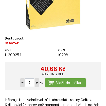
Dostupnost:
NA DOTAZ
Kód:
OEM:
11200254
I0298
40,66
Kč
49,20 Kč s DPH
ks
Vložit do košíku
Infibra
je
řada velmi kvalitních ubrousků
z
rodiny Celtex.
K
dispozici
24
barev, což znamená uspokojení všech potřeb