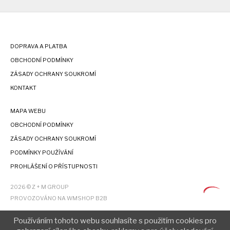
DOPRAVA A PLATBA
OBCHODNÍ PODMÍNKY
ZÁSADY OCHRANY SOUKROMÍ
KONTAKT
MAPA WEBU
OBCHODNÍ PODMÍNKY
ZÁSADY OCHRANY SOUKROMÍ
PODMÍNKY POUŽÍVÁNÍ
PROHLÁŠENÍ O PŘÍSTUPNOSTI
2026 © Z + M GROUP
PROVOZOVÁNO NA WMSHOP B2B
Používáním tohoto webu souhlasíte s použitím cookies pro