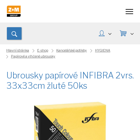
Hlavní stránka
E-shop
Kancelářské potřeby
HYGIENA
Papírové a vlhčené ubrousky
Ubrousky papírové INFIBRA 2vrs.
33x33cm žluté 50ks