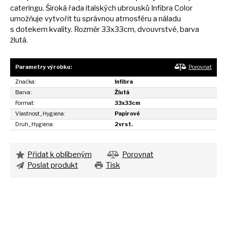
cateringu. Široká řada italských ubrousků Infibra Color
umožňuje vytvořit
tu
správnou atmosféru
a
náladu
s
dotekem kvality. Rozměr 33x33cm, dvouvrstvé, barva
žlutá.
Parametry výrobku:
Porovnat
Značka:
Infibra
Barva:
Žlutá
Format:
33x33cm
Vlastnost_Hygiena:
Papírové
Druh_Hygiena:
2vrst.
Přidat k oblíbeným
Porovnat
Poslat produkt
Tisk