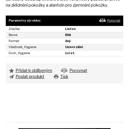
na
zklidnění pokožky
a
alantoin pro zjemnění pokožky.
Parametry výrobku:
Porovnat
Značka:
Linteo
Barva:
Bílá
Format:
Jiný
Vlastnost_Hygiena:
Univerzální
Druh_Hygiena:
1vrst.
Přidat k oblíbeným
Porovnat
Poslat produkt
Tisk