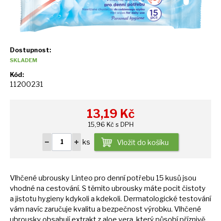
Dostupnost:
SKLADEM
Kód:
11200231
13,19
Kč
15,96 Kč s DPH
ks
Vložit do košíku
Vlhčené ubrousky Linteo pro denní potřebu
15
kusů jsou
vhodné
na
cestování.
S
těmito ubrousky máte pocit čistoty
a
jistotu hygieny kdykoli
a
kdekoli. Dermatologické testování
vám navíc zaručuje kvalitu
a
bezpečnost výrobku. Vlhčené
ubrousky obsahují extrakt
z
aloe vera, který působí příznivě