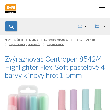
Hlavní stránka
E-shop
Kancelářské potřeby
PSACÍ POTŘEBY
Zvýrazňovače, popisovače
Zvýrazňovače
Zvýrazňovač Centropen 8542/4
Highlighter Flexi Soft pastelové 4
barvy klínový hrot 1-5mm