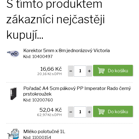
S tímto produktem
zákazníci nejčastěji
kupují...
Korektor 5mm x 8m jednorázový Victoria
Kód: 10400497
16,66 Kč
Do košíku
20,16 Kč s DPH
Pořadač A4 5cm pákový PP Imperator Rado černý
prstokroužek
Kód: 10200760
52,04 Kč
Do košíku
62,97 Kč s DPH
Mléko polotučné 1L
Kód: 11000154