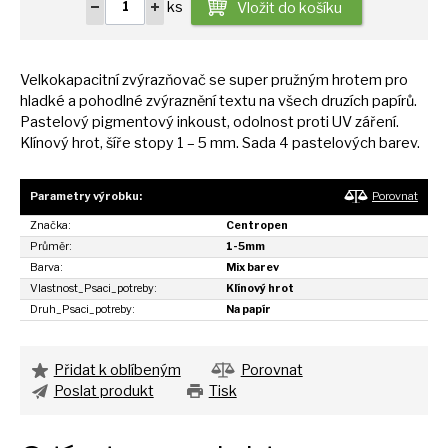
ks
Vložit do košíku
Velkokapacitní zvýrazňovač
se
super pružným hrotem pro
hladké
a
pohodlné zvýraznění textu
na
všech druzích papírů.
Pastelový pigmentový inkoust, odolnost proti
UV
záření.
Klínový hrot, šíře stopy
1
–
5
mm. Sada
4
pastelových barev.
Parametry výrobku:
Porovnat
Značka:
Centropen
Průměr:
1-5mm
Barva:
Mix barev
Vlastnost_Psaci_potreby:
Klínový hrot
Druh_Psaci_potreby:
Na papír
Přidat k oblíbeným
Porovnat
Poslat produkt
Tisk