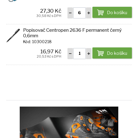
27,30 Kč
Do košíku
30,58 Kč s DPH
Popisovač Centropen 2636 F permanent černý
0,6mm
Kód: 10300218
16,97 Kč
Do košíku
20,53 Kč s DPH