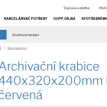
Doprava a platba
Obch
KANCELÁŘSKÉ POTŘEBY
OOPP, DÍLNA
SPOTŘEBNÍ M
t
Rozšířené hledání
E
Boxy papírové
Archivační krabice
440x320x200mm 
červená