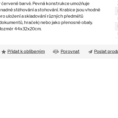
v
červené barvě. Pevná konstrukce umožňuje
snadné stěhování
a
stohování. Krabice jsou vhodné
pro uložení
a
skladování různých předmětů
(dokumentů, hraček) nebo jako přenosné obaly.
Rozměr 44x32x20cm.
Přidat k oblíbeným
Porovnat
Poslat prod