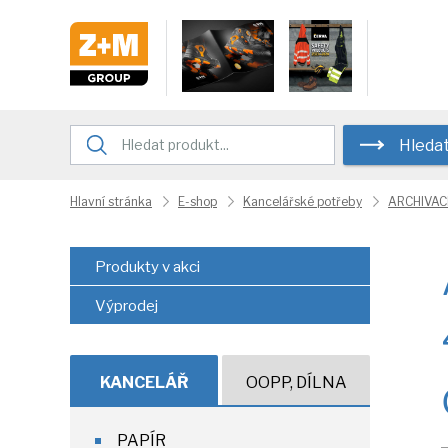
Hleda
Hlavní stránka
E-shop
Kancelářské potřeby
ARCHIVAC
Produkty v akci
Výprodej
KANCELÁŘ
OOPP, DÍLNA
PAPÍR