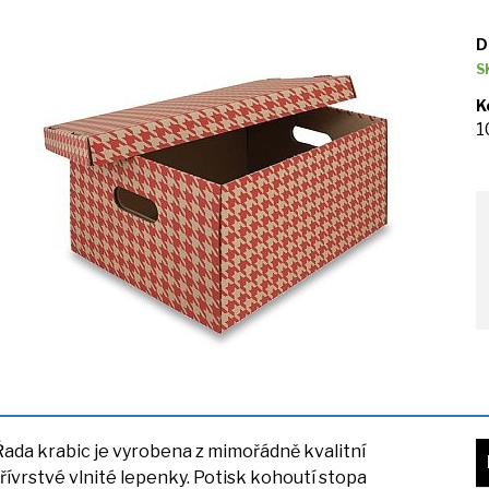
D
S
K
1
Řada krabic
je
vyrobena
z
mimořádně kvalitní
třívrstvé vlnité lepenky. Potisk kohoutí stopa