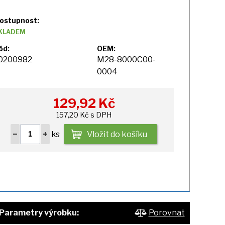
ostupnost:
KLADEM
ód:
OEM:
0200982
M28-8000C00-
0004
129,92
Kč
157,20 Kč s DPH
ks
Vložit do košíku
Parametry výrobku:
Porovnat