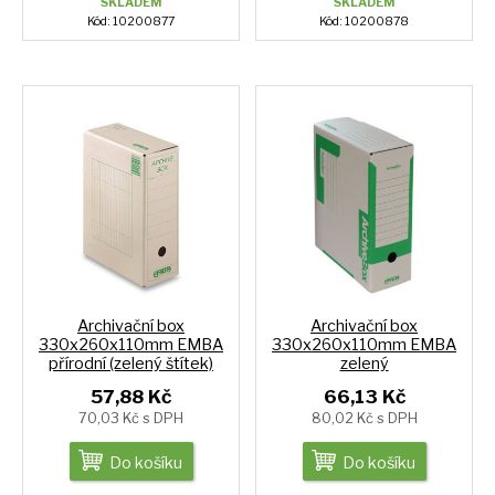
SKLADEM
SKLADEM
Kód: 10200877
Kód: 10200878
Archivační box
Archivační box
330x260x110mm EMBA
330x260x110mm EMBA
přírodní (zelený štítek)
zelený
57,88 Kč
66,13 Kč
70,03 Kč s DPH
80,02 Kč s DPH
Do košíku
Do košíku