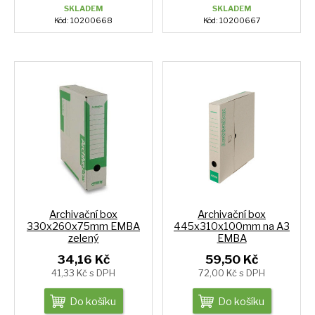
SKLADEM
SKLADEM
Kód: 10200668
Kód: 10200667
Archivační box
Archivační box
330x260x75mm EMBA
445x310x100mm na A3
zelený
EMBA
34,16 Kč
59,50 Kč
41,33 Kč s DPH
72,00 Kč s DPH
Do košíku
Do košíku