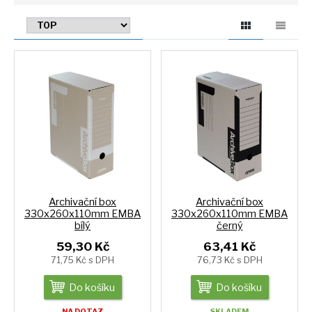
Archivační box
Archivační box
330x260x110mm EMBA
330x260x110mm EMBA
bílý
černý
59,30 Kč
63,41 Kč
71,75 Kč s DPH
76,73 Kč s DPH
Do košíku
Do košíku
NA DOTAZ
SKLADEM