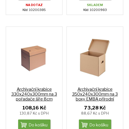
NA DOTAZ
SKLADEM
Kód: 10200385
Kód: 10200983
Archivační krabice
Archivační krabice
330x240x300mm na 3
350x240x300mm na 3
pořadače šíře 8cm
boxy EMBA přírodní
108,16 Kč
73,28 Kč
130,87 Kč s DPH
88,67 Kč s DPH
Do košíku
Do košíku