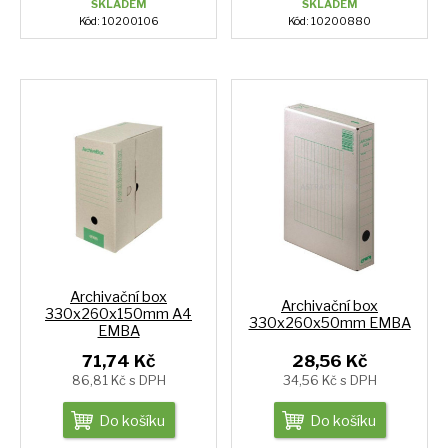
SKLADEM
SKLADEM
Kód: 10200106
Kód: 10200880
Archivační box
Archivační box
330x260x150mm A4
330x260x50mm EMBA
EMBA
71,74 Kč
28,56 Kč
86,81 Kč s DPH
34,56 Kč s DPH
Do košíku
Do košíku