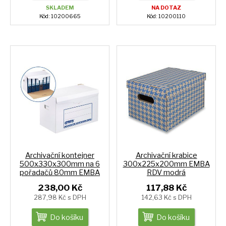
SKLADEM
NA DOTAZ
Kód: 10200665
Kód: 10200110
Archivační kontejner
Archivační krabice
500x330x300mm na 6
300x225x200mm EMBA
pořadačů 80mm EMBA
RDV modrá
238,00 Kč
117,88 Kč
287,98 Kč s DPH
142,63 Kč s DPH
Do košíku
Do košíku