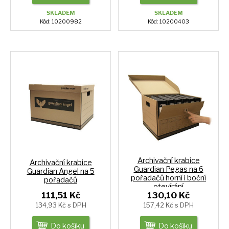
SKLADEM
SKLADEM
Kód: 10200982
Kód: 10200403
Archivační krabice
Archivační krabice
Guardian Pegas na 6
Guardian Angel na 5
pořadačů horní i boční
pořadačů
otevírání
111,51 Kč
130,10 Kč
134,93 Kč s DPH
157,42 Kč s DPH
Do košíku
Do košíku