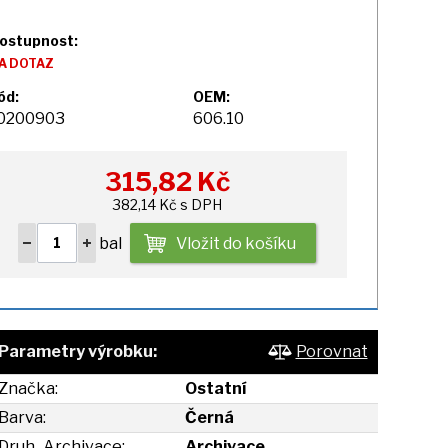
ostupnost:
A DOTAZ
ód:
OEM:
0200903
606.10
315,82
Kč
382,14 Kč s DPH
bal
Vložit do košíku
Parametry výrobku:
Porovnat
Značka:
Ostatní
Barva:
Černá
Druh_Archivace:
Archivace