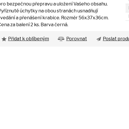
pro bezpečnou přepravu
a
uložení Vašeho obsahu.
Vyříznuté úchytky
na
obou stranách usnadňují
zvedání
a
přenášení krabice. Rozměr 56x37x36cm.
Cena
za
balení
2
ks. Barva černá.
Přidat k oblíbeným
Porovnat
Poslat prod