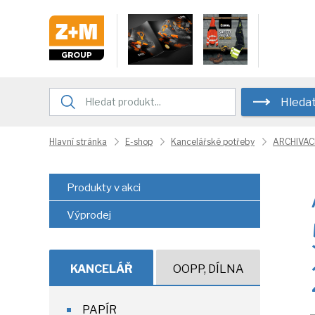
Hleda
Hlavní stránka
E-shop
Kancelářské potřeby
ARCHIVAC
Produkty v akci
Výprodej
KANCELÁŘ
OOPP, DÍLNA
PAPÍR