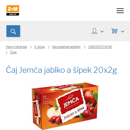
Hlavní stránka
E-shop
Kancelářské potřeby
OBČERSTVENÍ
Čaje
Čaj Jemča jablko a šípek 20x2g