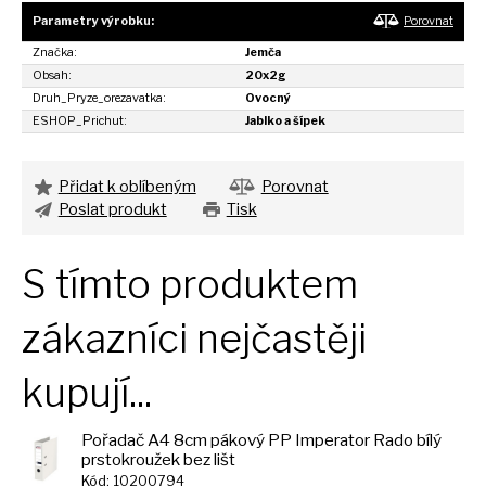
Parametry výrobku:
Porovnat
Značka:
Jemča
Obsah:
20x2g
Druh_Pryze_orezavatka:
Ovocný
ESHOP_Prichut:
Jablko a šípek
Přidat k oblíbeným
Porovnat
Poslat produkt
Tisk
S tímto produktem
zákazníci nejčastěji
kupují...
Pořadač A4 8cm pákový PP Imperator Rado bílý
prstokroužek bez lišt
Kód: 10200794