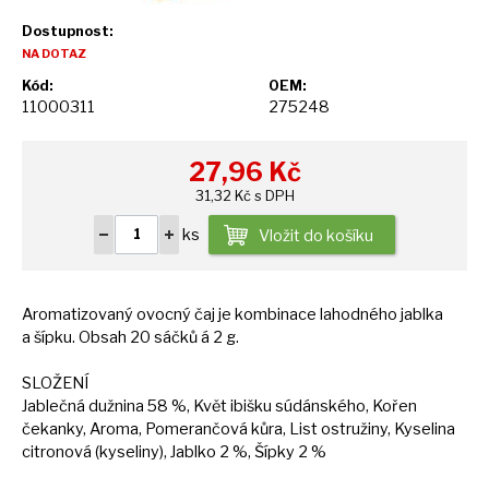
Dostupnost:
NA DOTAZ
Kód:
OEM:
11000311
275248
27,96
Kč
31,32 Kč s DPH
ks
Vložit do košíku
Aromatizovaný ovocný čaj
je
kombinace lahodného jablka
a
šípku. Obsah
20
sáčků
á
2 g.
SLOŽENÍ
Jablečná dužnina
58
%, Květ ibišku súdánského, Kořen
čekanky, Aroma, Pomerančová kůra, List ostružiny, Kyselina
citronová (kyseliny), Jablko
2
%, Šípky
2
%