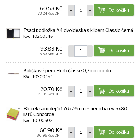
60,53 Kč
Do košíku
73,24 Kč s DPH
Psací podložka A4 dvojdeska s klipem Classic černá
Kód: 10200246
93,83 Kč
Do košíku
113,53 Kč s DPH
Kuličkové pero Herb čínské 0,7mm modré
Kód: 10300454
20,70 Kč
Do košíku
25,05 Kč s DPH
Bloček samolepící 76x76mm 5 neon barev 5x80
listů Concorde
Kód: 10100502
66,90 Kč
Do košíku
80,95 Kč s DPH