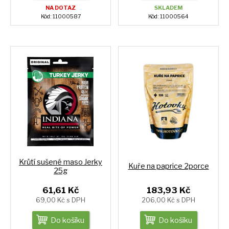
NA DOTAZ
SKLADEM
Kód: 11000587
Kód: 11000564
Krůtí sušené maso Jerky
Kuře na paprice 2porce
25g
61,61 Kč
183,93 Kč
69,00 Kč s DPH
206,00 Kč s DPH
Do košíku
Do košíku