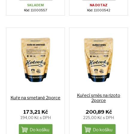
SKLADEM
NA DOTAZ
Kód: 11000557
Kód: 11000542
Kuřecí směs na rizoto
Kuře na smetaně 2porce
2porce
173,21 Kč
200,89 Kč
194,00 Kč s DPH
225,00 Kč s DPH
Do košíku
Do košíku