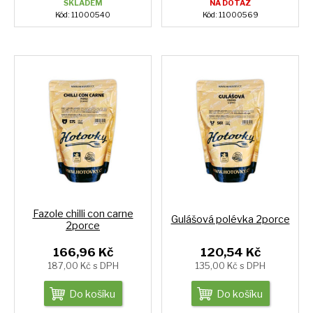
SKLADEM
NA DOTAZ
Kód: 11000540
Kód: 11000569
Fazole chilli con carne
Gulášová polévka 2porce
2porce
166,96 Kč
120,54 Kč
187,00 Kč s DPH
135,00 Kč s DPH
Do košíku
Do košíku