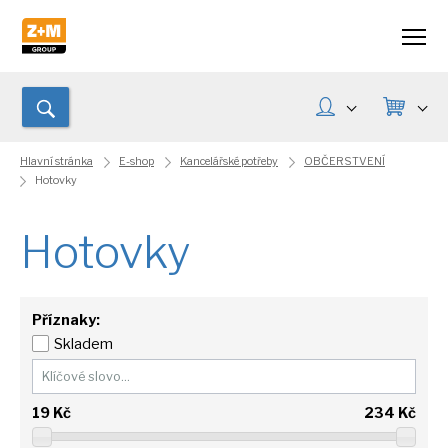
Hlavní stránka
E-shop
Kancelářské potřeby
OBČERSTVENÍ
Hotovky
Hotovky
Příznaky:
Skladem
19
Kč
234
Kč