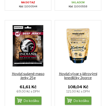
NA DOTAZ
SKLADEM
Kód: 11000544
Kód: 11000558
Hovězí sušené maso
Hovězí vývar s játrovými
Jerky 25g
knedlíčky 2porce
61,61 Kč
108,04 Kč
69,00 Kč s DPH
121,00 Kč s DPH
Do košíku
Do košíku