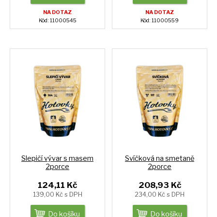
NA DOTAZ
NA DOTAZ
Kód: 11000545
Kód: 11000559
Slepičí vývar s masem
Svíčková na smetaně
2porce
2porce
124,11 Kč
208,93 Kč
139,00 Kč s DPH
234,00 Kč s DPH
Do košíku
Do košíku