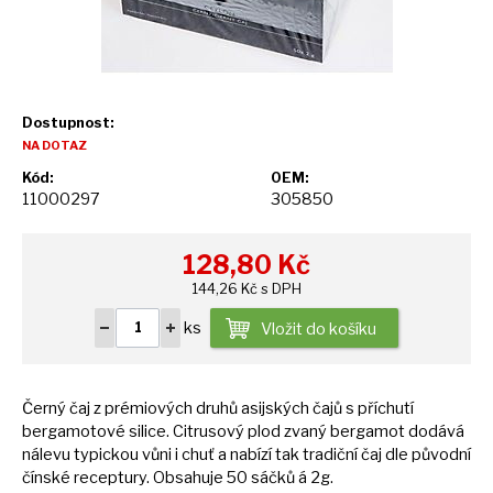
Dostupnost:
NA DOTAZ
Kód:
OEM:
11000297
305850
128,80
Kč
144,26 Kč s DPH
ks
Vložit do košíku
Černý čaj
z
prémiových druhů asijských čajů
s
příchutí
bergamotové silice. Citrusový plod zvaný bergamot dodává
nálevu typickou vůni
i
chuť
a
nabízí tak tradiční čaj dle původní
čínské receptury. Obsahuje
50
sáčků
á
2g.