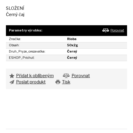
SLOŽENÍ
Černý čaj
Parametry výrobku:
Porovnat
Značka:
Rioba
Obsah:
50x2g
Druh_Pryze_orezavatka:
Černý
ESHOP_Prichut:
Černý
Přidat k oblíbeným
Porovnat
Poslat produkt
Tisk