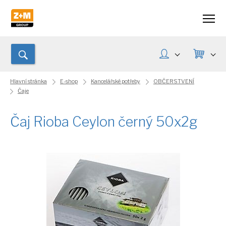
Hlavní stránka
E-shop
Kancelářské potřeby
OBČERSTVENÍ
Čaje
Čaj Rioba Ceylon černý 50x2g