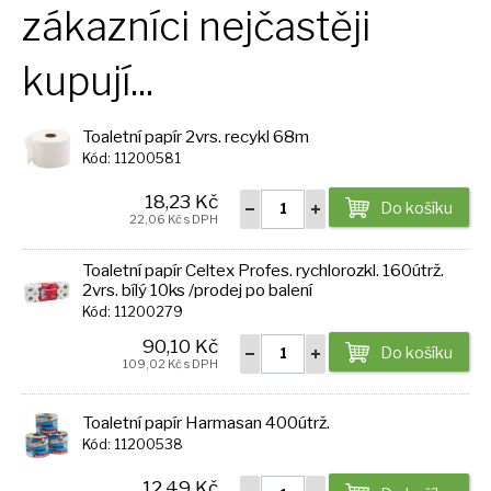
zákazníci nejčastěji
kupují...
Toaletní papír 2vrs. recykl 68m
Kód: 11200581
18,23 Kč
Do košíku
22,06 Kč s DPH
Toaletní papír Celtex Profes. rychlorozkl. 160útrž.
2vrs. bílý 10ks /prodej po balení
Kód: 11200279
90,10 Kč
Do košíku
109,02 Kč s DPH
Toaletní papír Harmasan 400útrž.
Kód: 11200538
12,49 Kč