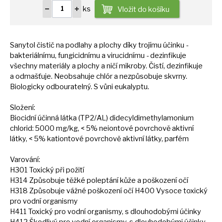
ks
Vložit do košíku
Sanytol čistič
na
podlahy
a
plochy díky trojímu účinku -
bakteriálnímu, fungicidnímu
a
virucidnímu - dezinfikuje
všechny materiály
a
plochy
a
ničí mikroby. Čistí, dezinfikuje
a
odmašťuje. Neobsahuje chlór
a
nezpůsobuje skvrny.
Biologicky odbouratelný.
S
vůni eukalyptu.
Složení:
Biocidní účinná látka (TP2/AL) didecyldimethylamonium
chlorid: 5000 mg/kg, < 5% neiontové povrchově aktivní
látky, < 5% kationtové povrchově aktivní látky, parfém
Varování:
H301 Toxický při požití
H314 Způsobuje těžké poleptání kůže
a
poškození očí
H318 Způsobuje vážné poškození očí H400 Vysoce toxický
pro vodní organismy
H411 Toxický pro vodní organismy,
s
dlouhodobými účinky