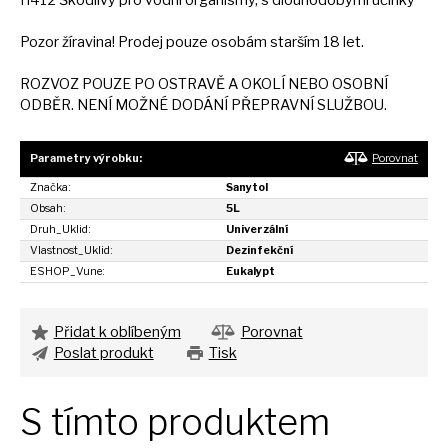
H412 Škodlivý pro vodní organismy,
s
dlouhodobými účinky
Pozor žíravina! Prodej pouze osobám starším
18
let.
ROZVOZ POUZE
PO
OSTRAVĚ
A
OKOLÍ NEBO OSOBNÍ
ODBĚR. NENÍ MOŽNÉ DODÁNÍ PŘEPRAVNÍ SLUŽBOU.
Parametry výrobku:
Porovnat
Značka:
Sanytol
Obsah:
5L
Druh_Uklid:
Univerzální
Vlastnost_Uklid:
Dezinfekční
ESHOP_Vune:
Eukalypt
Přidat k oblíbeným
Porovnat
Poslat produkt
Tisk
S tímto produktem