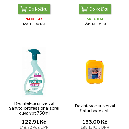
Do košíku
Do košíku
NA DOTAZ
SKLADEM
Kód: 11300423
Kód: 11300478
Dezinfekce univerzal
Dezinfekce univerzal
Sanytol professional sprej
Satur badex 5L
eukalypt 750ml
122,91 Kč
153,00 Kč
148,72 Kč s DPH
185,13 Kč s DPH