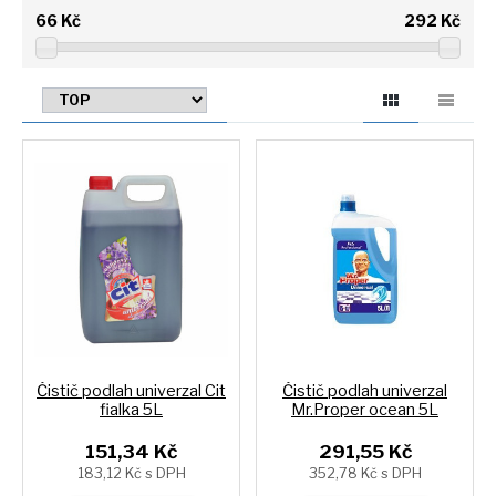
66
Kč
292
Kč
Čistič podlah univerzal Cit
Čistič podlah univerzal
fialka 5L
Mr.Proper ocean 5L
151,34 Kč
291,55 Kč
183,12 Kč s DPH
352,78 Kč s DPH