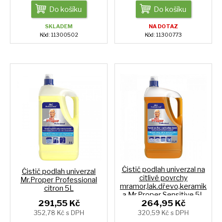
Do košíku
Do košíku
SKLADEM
NA DOTAZ
Kód: 11300502
Kód: 11300773
Čistič podlah univerzal na
Čistič podlah univerzal
citlivé povrchy
Mr.Proper Professional
mramor,lak.dřevo,keramik
citron 5L
a Mr.Proper Sensitive 5L
291,55 Kč
264,95 Kč
352,78 Kč s DPH
320,59 Kč s DPH