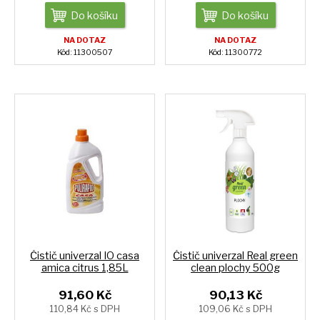
Do košíku
Do košíku
NA DOTAZ
NA DOTAZ
Kód: 11300507
Kód: 11300772
Čistič univerzal IO casa
Čistič univerzal Real green
amica citrus 1,85L
clean plochy 500g
91,60 Kč
90,13 Kč
110,84 Kč s DPH
109,06 Kč s DPH