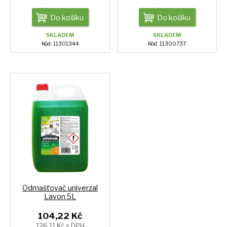
Do košíku
Do košíku
SKLADEM
SKLADEM
Kód: 11301344
Kód: 11300737
Odmašťovač univerzal
Lavon 5L
104,22 Kč
126,11 Kč s DPH