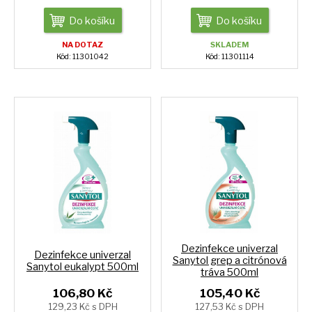
Do košíku
Do košíku
NA DOTAZ
SKLADEM
Kód: 11301042
Kód: 11301114
Dezinfekce univerzal
Dezinfekce univerzal
Sanytol grep a citrónová
Sanytol eukalypt 500ml
tráva 500ml
106,80 Kč
105,40 Kč
129,23 Kč s DPH
127,53 Kč s DPH