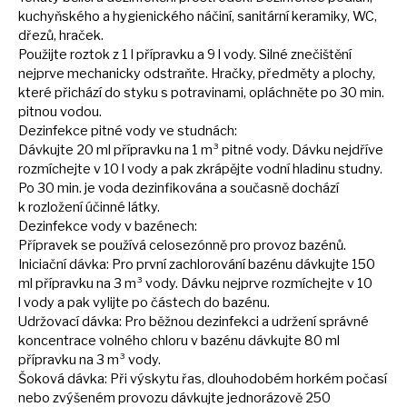
kuchyňského
a
hygienického náčiní, sanitární keramiky, WC,
dřezů, hraček.
Použijte roztok
z
1
l
přípravku
a
9
l
vody. Silné znečištění
nejprve mechanicky odstraňte. Hračky, předměty
a
plochy,
které přichází
do
styku
s
potravinami, opláchněte
po
30 min.
pitnou vodou.
Dezinfekce pitné vody
ve
studnách:
Dávkujte
20
ml přípravku
na
1
m³
pitné vody. Dávku nejdříve
rozmíchejte
v
10
l
vody
a
pak zkrápějte vodní hladinu studny.
Po
30 min.
je
voda dezinfikována
a
současně dochází
k
rozložení účinné látky.
Dezinfekce vody
v
bazénech:
Přípravek
se
používá celosezónně pro provoz bazénů.
Iniciační dávka: Pro první zachlorování bazénu dávkujte 150
ml
přípravku
na
3
m³
vody. Dávku nejprve rozmíchejte
v
10
l
vody
a
pak vylijte
po
částech
do
bazénu.
Udržovací dávka: Pro běžnou dezinfekci
a
udržení správné
koncentrace volného chloru
v
bazénu dávkujte
80
ml
přípravku
na
3
m³
vody.
Šoková dávka: Při výskytu řas, dlouhodobém horkém počasí
nebo zvýšeném provozu dávkujte jednorázově 250