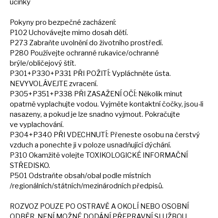
účinky
Pokyny pro bezpečné zacházení:
P102 Uchovávejte mimo dosah dětí.
P273 Zabraňte uvolnění
do
životního prostředí.
P280 Používejte ochranné rukavice/ochranné
brýle/obličejový štít.
P301+P330+P331 PŘI POŽITÍ: Vypláchněte ústa.
NEVYVOLÁVEJTE zvracení.
P305+P351+P338 PŘI ZASAŽENÍ OČÍ: Několik minut
opatrně vyplachujte vodou. Vyjměte kontaktní čočky, jsou-li
nasazeny,
a
pokud
je
lze snadno vyjmout. Pokračujte
ve
vyplachování.
P304+P340 PŘI VDECHNUTÍ: Přeneste osobu
na
čerstvý
vzduch
a
ponechte
ji
v poloze usnadňující dýchání.
P310 Okamžitě volejte TOXIKOLOGICKÉ INFORMAČNÍ
STŘEDISKO.
P501 Odstraňte obsah/obal podle místních
/regionálních/státních/mezinárodních předpisů.
ROZVOZ POUZE
PO
OSTRAVĚ
A
OKOLÍ NEBO OSOBNÍ
ODBĚR. NENÍ MOŽNÉ DODÁNÍ PŘEPRAVNÍ SLUŽBOU.