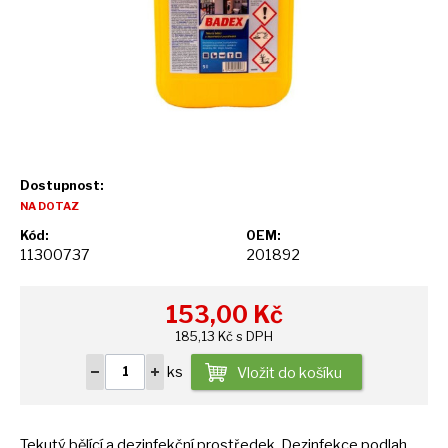
Dostupnost:
NA DOTAZ
Kód:
OEM:
11300737
201892
153,00
Kč
185,13 Kč s DPH
ks
Vložit do košíku
Tekutý bělící
a
dezinfekční prostředek. Dezinfekce podlah,