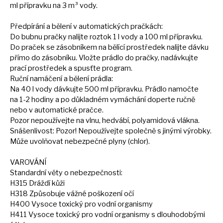
ml
přípravku
na
3
m³
vody.
Předpírání
a
bělení
v
automatických pračkách:
Do bubnu pračky nalijte roztok
1
l vody
a
100
ml
přípravku.
Do
praček
se
zásobníkem
na
bělící prostředek nalijte dávku
přímo
do
zásobníku. Vložte prádlo
do
pračky, nadávkujte
prací prostředek
a
spusťte program.
Ruční namáčení
a
bělení prádla:
Na
40
l vody dávkujte 500
ml
přípravku. Prádlo namočte
na
1-2 hodiny
a
po důkladném vymáchání doperte ručně
nebo
v
automatické pračce.
Pozor nepoužívejte
na
vlnu, hedvábí, polyamidová vlákna.
Snášenlivost: Pozor! Nepoužívejte společně
s
jinými výrobky.
Může uvolňovat nebezpečné plyny (chlor).
VAROVÁNÍ
Standardní věty
o
nebezpečnosti:
H315 Dráždí kůži
H318 Způsobuje vážné poškození očí
H400 Vysoce toxický pro vodní organismy
H411 Vysoce toxický pro vodní organismy
s
dlouhodobými