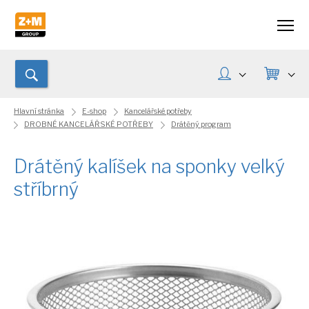
Hlavní stránka
E-shop
Kancelářské potřeby
DROBNÉ KANCELÁŘSKÉ POTŘEBY
Drátěný program
Drátěný kalíšek na sponky velký
stříbrný