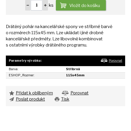
ks
Vložit do košíku
Drátěný pohár
na
kancelářské spony
ve
stříbrné barvě
o
rozměrech 115x45 mm. Lze ukládat
i
jiné drobné
kancelářské předměty. Lze libovolně kombinovat
s
ostatními výrobky drátěného programu.
Parametry výrobku:
Porovnat
Barva:
Stříbrná
ESHOP_Rozmer:
115x45mm
Přidat k oblíbeným
Porovnat
Poslat produkt
Tisk