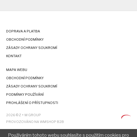
DOPRAVA A PLATBA
OBCHODNÍ PODMÍNKY
ZÁSADY OCHRANY SOUKROMÍ
KONTAKT
MAPA WEBU
OBCHODNÍ PODMÍNKY
ZÁSADY OCHRANY SOUKROMÍ
PODMÍNKY POUŽÍVÁNÍ
PROHLÁŠENÍ O PŘÍSTUPNOSTI
2026 © Z + M GROUP
PROVOZOVÁNO NA WMSHOP B2B
Používáním tohoto webu souhlasíte s použitím cookies pro