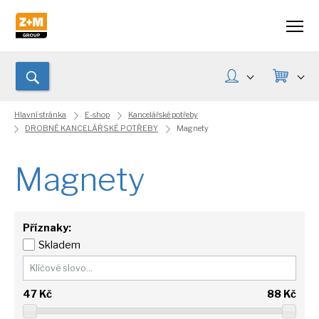
Hlavní stránka
E-shop
Kancelářské potřeby
DROBNÉ KANCELÁŘSKÉ POTŘEBY
Magnety
Magnety
Příznaky:
Skladem
47
Kč
88
Kč