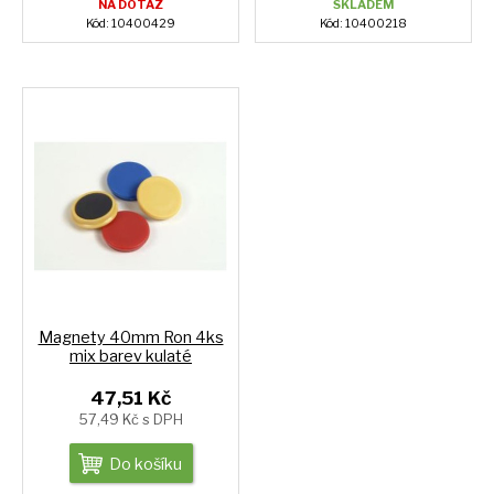
NA DOTAZ
SKLADEM
Kód: 10400429
Kód: 10400218
Magnety 40mm Ron 4ks
mix barev kulaté
47,51 Kč
57,49 Kč s DPH
Do košíku