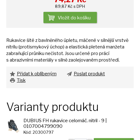
89,87 Kč s DPH
Vložit do košíku
Rukavice šité
z
bavlněného úpletu, máčené
v
silnější vrstvě
nitrilu (protismykový úchop)
a
elastická pletená manžeta
zabraňující průniku nečistot. Jsou určené pro prácí
s
abrazivními materiály
v
silně zaolejovaném prostředí.
Přidat k oblíbeným
Poslat produkt
Tisk
Varianty produktu
DUBIUS FH rukavice celomáč. nitril - 9 |
0107004799090
Kód: 20300797