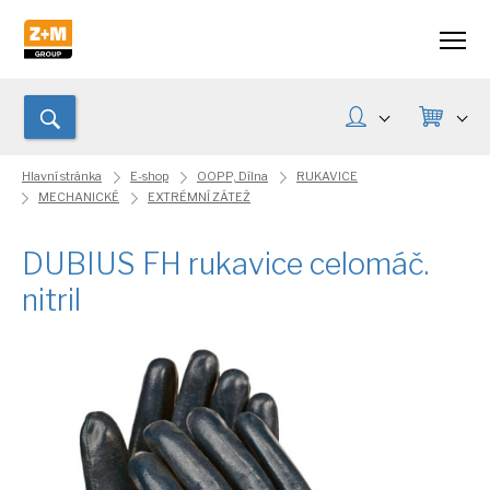
Hlavní stránka
E-shop
OOPP, Dílna
RUKAVICE
MECHANICKÉ
EXTRÉMNÍ ZÁTEŽ
DUBIUS FH rukavice celomáč.
nitril