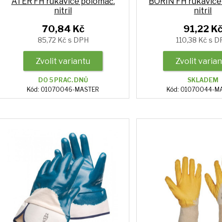
ATER FH rukavice polomáč.
BORIN FH rukavice
nitril
nitril
70,84 Kč
91,22 K
85,72 Kč s DPH
110,38 Kč s 
Zvolit variantu
Zvolit varia
DO 5 PRAC. DNŮ
SKLADEM
Kód: 01070046-MASTER
Kód: 01070044-M