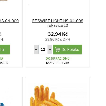
HS-04-009
FF SWIFT LIGHT HS-04-008
rukavice 10
č
32,94 Kč
PH
39,86 Kč s DPH
ntu
Do košíku
NŮ
DO 5 PRAC. DNŮ
ASTER
Kód: 20300808