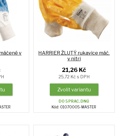
 máčené v
HARRIER ŽLUTÝ rukavice máč.
v nitri
č
21,26 Kč
PH
25,72 Kč s DPH
ntu
Zvolit variantu
DO 5 PRAC. DNŮ
ASTER
Kód: 01070005-MASTER