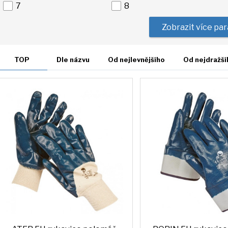
7
8
Zobrazit více pa
TOP
Dle názvu
Od nejlevnějšího
Od nejdražší