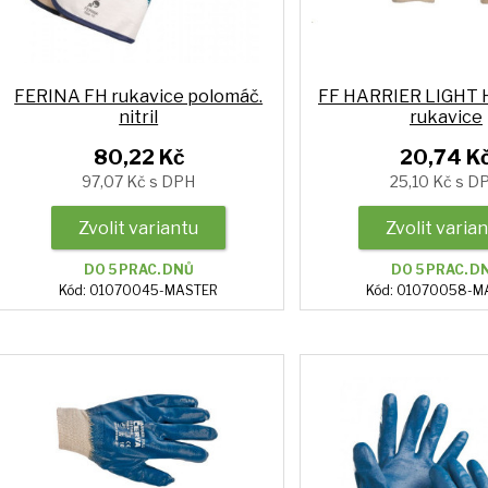
FERINA FH rukavice polomáč.
FF HARRIER LIGHT 
nitril
rukavice
80,22 Kč
20,74 K
97,07 Kč s DPH
25,10 Kč s D
Zvolit variantu
Zvolit varia
DO 5 PRAC. DNŮ
DO 5 PRAC. D
Kód: 01070045-MASTER
Kód: 01070058-M