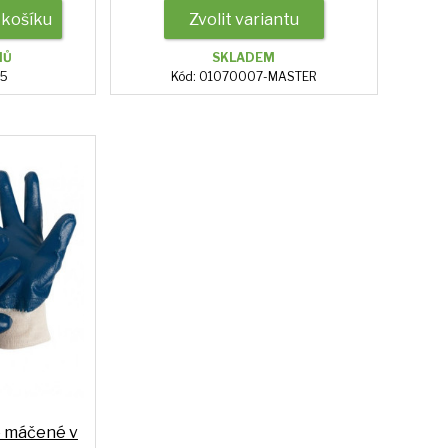
 košíku
Zvolit variantu
NŮ
SKLADEM
85
Kód: 01070007-MASTER
e máčené v