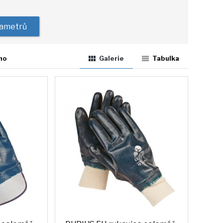
rametrů
ho
Galerie
Tabulka