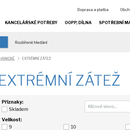
Doprava a platba
Obch
KANCELÁŘSKÉ POTŘEBY
OOPP, DÍLNA
SPOTŘEBNÍ M
t
Rozšířené hledání
HANICKÉ
EXTRÉMNÍ ZÁTEŽ
EXTRÉMNÍ ZÁTEŽ
Příznaky:
Skladem
Velikost:
9
10