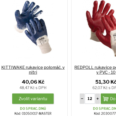
KITTIWAKE rukavice polomáč. v
REDPOLL rukavice 
nitri
v PVC - 10
40,06 Kč
51,30 K
48,47 Kč s DPH
62,07 Kč s D
Zvolit variantu
Do
DO 5 PRAC. DNŮ
DO 5 PRAC. D
Kód: 01050017-MASTER
Kód: 203007