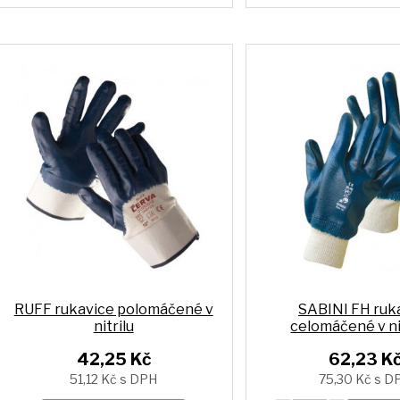
RUFF rukavice polomáčené v
SABINI FH ruk
nitrilu
celomáčené v nit
42,25 Kč
62,23 K
51,12 Kč s DPH
75,30 Kč s D