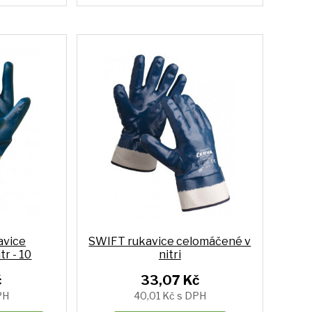
avice
SWIFT rukavice celomáčené v
r - 10
nitri
č
33,07 Kč
PH
40,01 Kč s DPH