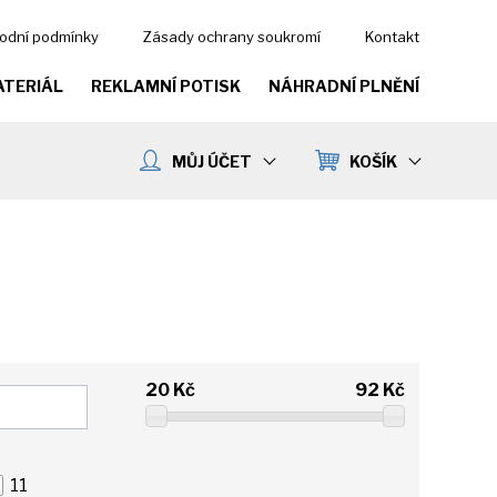
odní podmínky
Zásady ochrany soukromí
Kontakt
ATERIÁL
REKLAMNÍ POTISK
NÁHRADNÍ PLNĚNÍ
MŮJ ÚČET
KOŠÍK
20
Kč
92
Kč
11