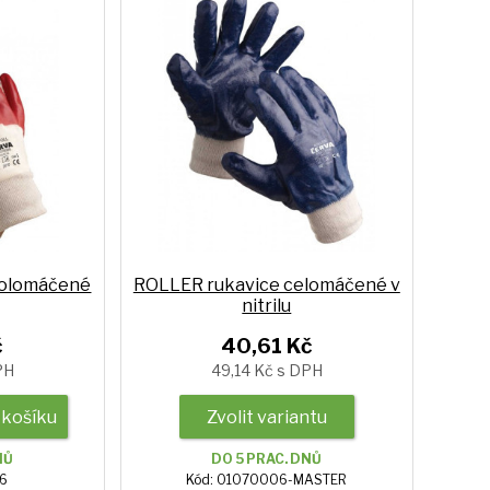
polomáčené
ROLLER rukavice celomáčené v
nitrilu
č
40,61 Kč
PH
49,14 Kč s DPH
 košíku
Zvolit variantu
NŮ
DO 5 PRAC. DNŮ
76
Kód: 01070006-MASTER