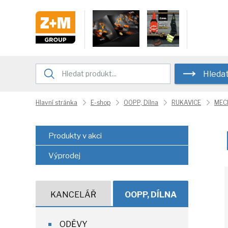
Hleda
Hlavní stránka
E-shop
OOPP, Dílna
RUKAVICE
MEC
Produkty v akci
Výprodej
KANCELÁŘ
OOPP, DÍLNA
ODĚVY