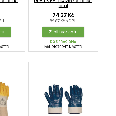
 celomáč.
DUBIUS FH rukavice celomáč.
nitril
č
74,27 Kč
DPH
89,87 Kč s DPH
ntu
Zvolit variantu
DO 5 PRAC. DNŮ
ASTER
Kód: 01070047-MASTER