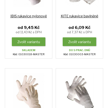
IBIS rukavice nylonové
KITE rukavice bavlněné
od 9,45 Kč
od 6,09 Kč
od 11,43 Kč s DPH
od 7,37 Kč s DPH
Zvolit variantu
Zvolit variantu
SKLADEM
DO 5 PRAC. DNŮ
Kód: 01030018-MASTER
Kód: 01030003-MASTER