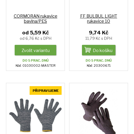
CORMORAN rukavice
FF BULBUL LIGHT
bavlna/PES
rukavice 10
od 5,59 Kč
9,74 Kč
od 6,76 Kč s DPH
11,79 Kč s DPH
Zvolit variantu
Do košíku
DO 5 PRAC. DNŮ
DO 5 PRAC. DNŮ
Kód: 01030002-MASTER
Kód: 20300671
PŘIPRAVUJEME