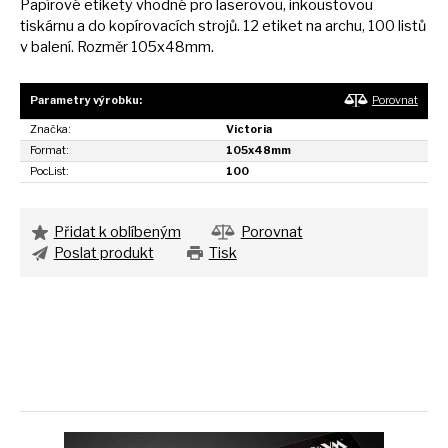
Papírové etikety vhodné pro laserovou, inkoustovou
tiskárnu
a
do kopírovacích strojů.
12
etiket
na
archu, 100 listů
v
balení. Rozměr 105x48mm.
Parametry výrobku:
Porovnat
Značka:
Victoria
Format:
105x48mm
PocList:
100
Přidat k oblíbeným
Porovnat
Poslat produkt
Tisk