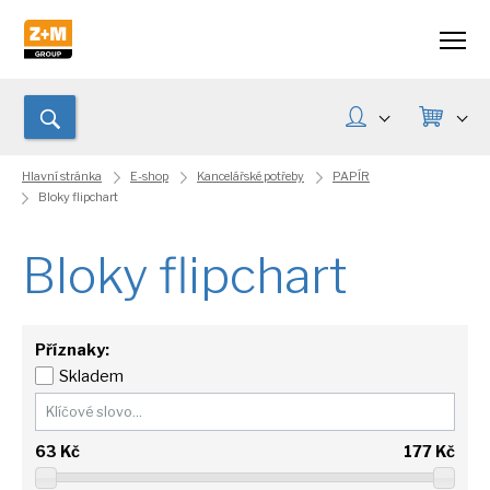
Hlavní stránka
E-shop
Kancelářské potřeby
PAPÍR
Bloky flipchart
Bloky flipchart
Příznaky:
Skladem
63
Kč
177
Kč