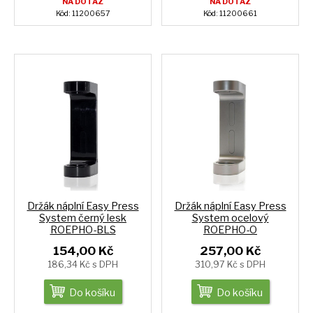
NA DOTAZ
NA DOTAZ
Kód: 11200657
Kód: 11200661
Držák náplní Easy Press
Držák náplní Easy Press
System černý lesk
System ocelový
ROEPHO-BLS
ROEPHO-O
154,00 Kč
257,00 Kč
186,34 Kč s DPH
310,97 Kč s DPH
Do košíku
Do košíku