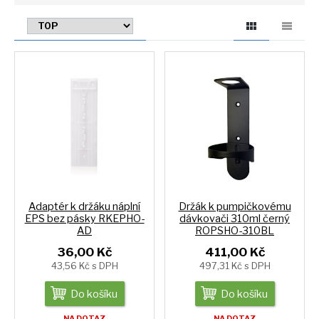
Adaptér k držáku náplní
Držák k pumpičkovému
EPS bez pásky RKEPHO-
dávkovači 310ml černý
AD
ROPSHO-310BL
36,00 Kč
411,00 Kč
43,56 Kč s DPH
497,31 Kč s DPH
Do košíku
Do košíku
NA DOTAZ
NA DOTAZ