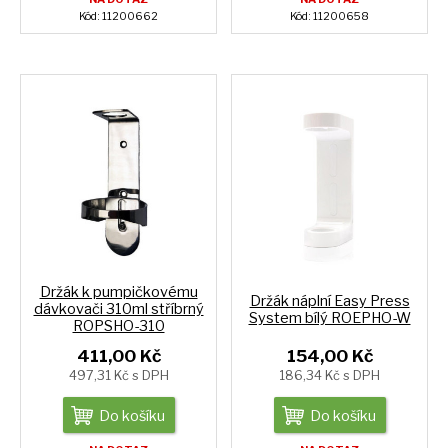
Kód: 11200662
Kód: 11200658
Držák k pumpičkovému
Držák náplní Easy Press
dávkovači 310ml stříbrný
System bílý ROEPHO-W
ROPSHO-310
411,00 Kč
154,00 Kč
497,31 Kč s DPH
186,34 Kč s DPH
Do košíku
Do košíku