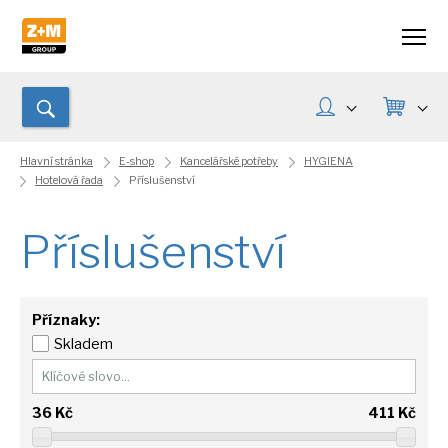
Hlavní stránka
E-shop
Kancelářské potřeby
HYGIENA
Hotelová řada
Příslušenství
Příslušenství
Příznaky:
Skladem
36
Kč
411
Kč