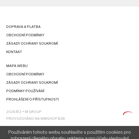
DOPRAVA A PLATBA
OBCHODNÍ PODMÍNKY
ZÁSADY OCHRANY SOUKROMÍ
KONTAKT
MAPA WEBU
OBCHODNÍ PODMÍNKY
ZÁSADY OCHRANY SOUKROMÍ
PODMÍNKY POUŽÍVÁNÍ
PROHLÁŠENÍ O PŘÍSTUPNOSTI
2026 © Z + M GROUP
PROVOZOVÁNO NA WMSHOP B2B
Používáním tohoto webu souhlasíte s použitím cookies pro
zobrazení cíleného obsahu, reklamy a pro účely sledování