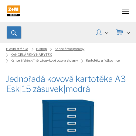
Hlavní stránka
E-shop
Kancelářské potřeby
KANCELÁŘSKÝ NÁBYTEK
Kancelářské skříně, zásuvkové boxy a stojany
Kartotéky a lístkovnice
Jednořadá kovová kartotéka A3
Esk|15 zásuvek|modrá