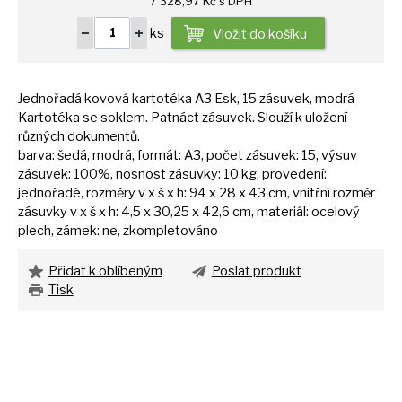
7 328,97 Kč s DPH
ks
Vložit do košíku
Jednořadá kovová kartotéka
A3
Esk,
15
zásuvek, modrá
Kartotéka
se
soklem. Patnáct zásuvek. Slouží
k
uložení
různých dokumentů.
barva: šedá, modrá, formát: A3, počet zásuvek: 15, výsuv
zásuvek: 100%, nosnost zásuvky:
10
kg, provedení:
jednořadé, rozměry
v
x
š
x h:
94
x
28
x
43
cm, vnitřní rozměr
zásuvky
v
x
š
x h: 4,5
x
30,25
x
42,6 cm, materiál: ocelový
plech, zámek: ne, zkompletováno
Přidat k oblíbeným
Poslat produkt
Tisk