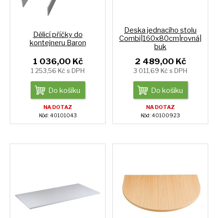
Deska jednacího stolu
Dělicí příčky do
Combi|160x80cm|rovná|
kontejneru Baron
buk
1 036,00 Kč
2 489,00 Kč
1 253,56 Kč s DPH
3 011,69 Kč s DPH
Do košíku
Do košíku
NA DOTAZ
NA DOTAZ
Kód: 40101043
Kód: 40100923