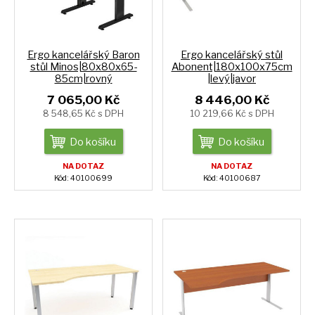
Ergo kancelářský Baron
Ergo kancelářský stůl
stůl Minos|80x80x65-
Abonent|180x100x75cm
85cm|rovný
|levý|javor
7 065,00 Kč
8 446,00 Kč
8 548,65 Kč s DPH
10 219,66 Kč s DPH
Do košíku
Do košíku
NA DOTAZ
NA DOTAZ
Kód: 40100699
Kód: 40100687