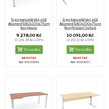
Ergo kancelářský stůl
Ergo kancelářský stůl
Abonent|180x100x75cm
Abonent|180x100x75cm
|levý|javor
|levý|třešeň Oxford
9 278,00 Kč
10 091,00 Kč
11 226,38 Kč s DPH
12 210,11 Kč s DPH
Do košíku
Do košíku
NA DOTAZ
NA DOTAZ
Kód: 40100688
Kód: 40100507