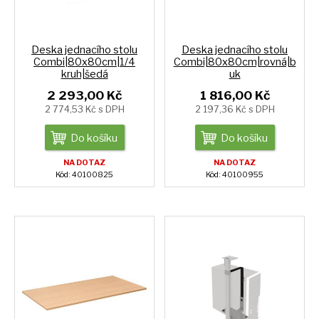
Deska jednacího stolu
Deska jednacího stolu
Combi|80x80cm|1/4
Combi|80x80cm|rovná|b
kruh|šedá
uk
2 293,00 Kč
1 816,00 Kč
2 774,53 Kč s DPH
2 197,36 Kč s DPH
Do košíku
Do košíku
NA DOTAZ
NA DOTAZ
Kód: 40100825
Kód: 40100955