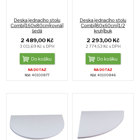
Deska jednacího stolu
Deska jednacího stolu
Combi|160x80cm|rovná|
Combi|80x60cm|1/2
šedá
kruh|buk
2 489,00 Kč
2 293,00 Kč
3 011,69 Kč s DPH
2 774,53 Kč s DPH
Do košíku
Do košíku
NA DOTAZ
NA DOTAZ
Kód: 40100877
Kód: 40100846