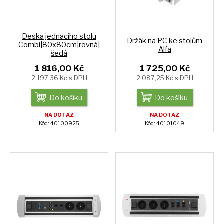
Deska jednacího stolu
Držák na PC ke stolům
Combi|80x80cm|rovná|
Alfa
šedá
1 816,00 Kč
1 725,00 Kč
2 197,36 Kč s DPH
2 087,25 Kč s DPH
Do košíku
Do košíku
NA DOTAZ
NA DOTAZ
Kód: 40100925
Kód: 40101049