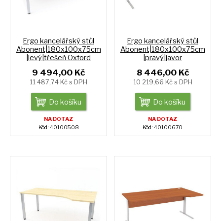
Ergo kancelářský stůl
Ergo kancelářský stůl
Abonent|180x100x75cm
Abonent|180x100x75cm
|levý|třešeň Oxford
|pravý|javor
9 494,00 Kč
8 446,00 Kč
11 487,74 Kč s DPH
10 219,66 Kč s DPH
Do košíku
Do košíku
NA DOTAZ
NA DOTAZ
Kód: 40100508
Kód: 40100670