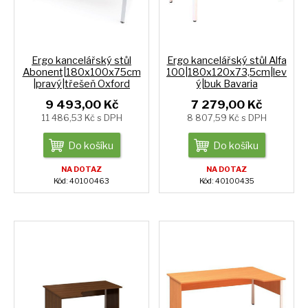
Ergo kancelářský stůl
Ergo kancelářský stůl Alfa
Abonent|180x100x75cm
100|180x120x73,5cm|lev
|pravý|třešeň Oxford
ý|buk Bavaria
9 493,00 Kč
7 279,00 Kč
11 486,53 Kč s DPH
8 807,59 Kč s DPH
Do košíku
Do košíku
NA DOTAZ
NA DOTAZ
Kód: 40100463
Kód: 40100435