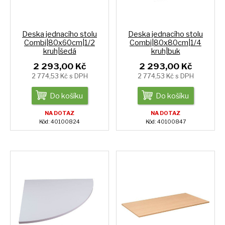
Deska jednacího stolu
Deska jednacího stolu
Combi|80x60cm|1/2
Combi|80x80cm|1/4
kruh|šedá
kruh|buk
2 293,00 Kč
2 293,00 Kč
2 774,53 Kč s DPH
2 774,53 Kč s DPH
Do košíku
Do košíku
NA DOTAZ
NA DOTAZ
Kód: 40100824
Kód: 40100847