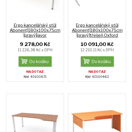
Ergo kancelářský stůl
Ergo kancelářský stůl
Abonent|180x100x75cm
Abonent|180x100x75cm
|pravý|javor
|pravý|třešeň Oxford
9 278,00 Kč
10 091,00 Kč
11 226,38 Kč s DPH
12 210,11 Kč s DPH
Do košíku
Do košíku
NA DOTAZ
NA DOTAZ
Kód: 40100671
Kód: 40100462