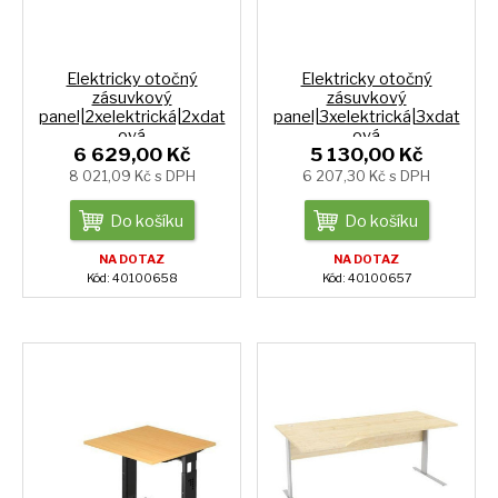
Elektricky otočný
Elektricky otočný
zásuvkový
zásuvkový
panel|2xelektrická|2xdat
panel|3xelektrická|3xdat
ová
ová
6 629,00 Kč
5 130,00 Kč
8 021,09 Kč s DPH
6 207,30 Kč s DPH
Do košíku
Do košíku
NA DOTAZ
NA DOTAZ
Kód: 40100658
Kód: 40100657