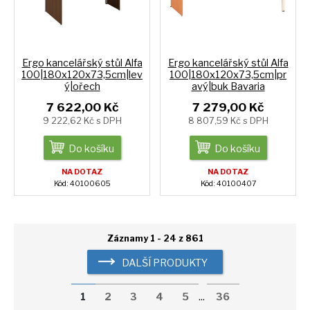
Ergo kancelářský stůl Alfa
Ergo kancelářský stůl Alfa
100|180x120x73,5cm|lev
100|180x120x73,5cm|pr
ý|ořech
avý|buk Bavaria
7 622,00 Kč
7 279,00 Kč
9 222,62 Kč s DPH
8 807,59 Kč s DPH
Do košíku
Do košíku
NA DOTAZ
NA DOTAZ
Kód: 40100605
Kód: 40100407
Záznamy 1 - 24 z 861
DALŠÍ PRODUKTY
1
2
3
4
5
...
36