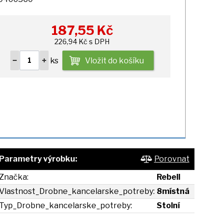
187,55
Kč
226,94 Kč s DPH
ks
Vložit do košíku
Parametry výrobku:
Porovnat
Značka:
Rebell
Vlastnost_Drobne_kancelarske_potreby:
8místná
Typ_Drobne_kancelarske_potreby:
Stolní