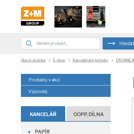
Hleda
Hlavní stránka
E-shop
Kancelářské potřeby
DROBNÉ 
Produkty v akci
Výprodej
KANCELÁŘ
OOPP, DÍLNA
PAPÍR