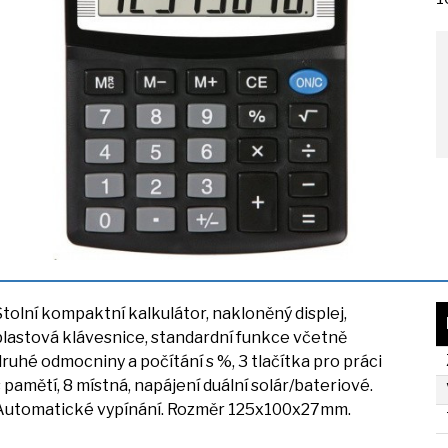
Stolní kompaktní kalkulátor, nakloněný displej,
plastová klávesnice, standardní funkce včetně
druhé odmocniny
a
počítání
s
%,
3
tlačítka pro práci
s
pamětí,
8
místná, napájení duální solár/bateriové.
Automatické vypínání. Rozměr 125x100x27mm.