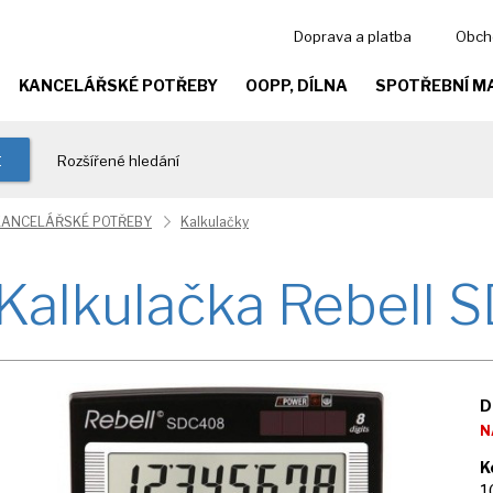
Doprava a platba
Obch
KANCELÁŘSKÉ POTŘEBY
OOPP, DÍLNA
SPOTŘEBNÍ M
t
Rozšířené hledání
KANCELÁŘSKÉ POTŘEBY
Kalkulačky
Kalkulačka Rebell
D
N
K
1