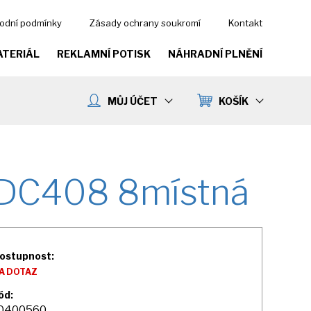
odní podmínky
Zásady ochrany soukromí
Kontakt
ATERIÁL
REKLAMNÍ POTISK
NÁHRADNÍ PLNĚNÍ
MŮJ ÚČET
KOŠÍK
 SDC408 8místná
ostupnost:
A DOTAZ
ód:
0400560