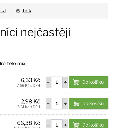
ukt
Tisk
íci nejčastěji
ré tělo mix
6,33 Kč
Do košíku
7,66 Kč s DPH
2,98 Kč
Do košíku
3,61 Kč s DPH
66,38 Kč
Do košíku