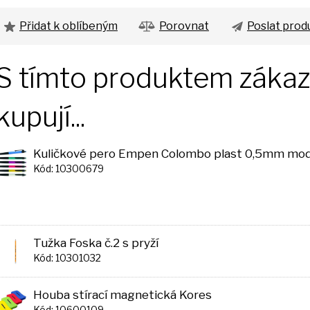
Přidat k oblíbeným
Porovnat
Poslat prod
S tímto produktem zákazn
kupují...
Kuličkové pero Empen Colombo plast 0,5mm mod
Kód: 10300679
Tužka Foska č.2 s pryží
Kód: 10301032
Houba stírací magnetická Kores
Kód: 10600109