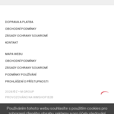
DOPRAVA A PLATBA
OBCHODNÍ PODMÍNKY
ZÁSADY OCHRANY SOUKROMÍ
KONTAKT
MAPA WEBU
OBCHODNÍ PODMÍNKY
ZÁSADY OCHRANY SOUKROMÍ
PODMÍNKY POUŽÍVÁNÍ
PROHLÁŠENÍ O PŘÍSTUPNOSTI
2026 © Z + M GROUP
PROVOZOVÁNO NA WMSHOP B2B
Používáním tohoto webu souhlasíte s použitím cookies pro
zobrazení cíleného obsahu, reklamy a pro účely sledování