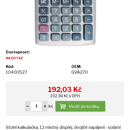
Dostupnost:
NA DOTAZ
Kód:
OEM:
10400527
GVA270
192,03
Kč
232,36 Kč s DPH
ks
Vložit do košíku
Stolní kalkulačka,
12
místný displej, dvojité napájení - solární