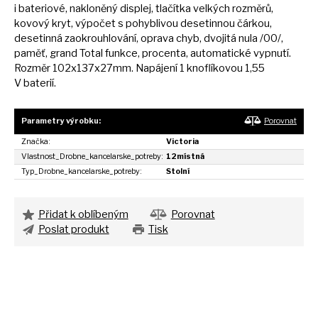
i
bateriové, nakloněný displej, tlačítka velkých rozměrů,
kovový kryt, výpočet
s
pohyblivou desetinnou čárkou,
desetinná zaokrouhlování, oprava chyb, dvojitá nula /00/,
paměť, grand Total funkce, procenta, automatické vypnutí.
Rozměr 102x137x27mm. Napájení
1
knoflíkovou 1,55
V
baterií.
Parametry výrobku:
Porovnat
Značka:
Victoria
Vlastnost_Drobne_kancelarske_potreby:
12místná
Typ_Drobne_kancelarske_potreby:
Stolní
Přidat k oblíbeným
Porovnat
Poslat produkt
Tisk