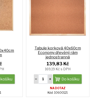
Tabule korková 40x60cm
30x40cm
Economy dřevěný rám
m
jednostranná
č
139,83 Kč
DPH
169,19 Kč s DPH
 košíku
Do košíku
NA DOTAZ
1
Kód: 10600121