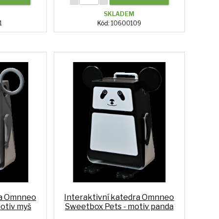
SKLADEM
1
Kód: 10600109
ra Omnneo
Interaktivní katedra Omnneo
otiv myš
Sweetbox Pets - motiv panda