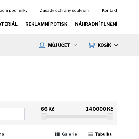
odní podmínky
Zásady ochrany soukromí
Kontakt
ATERIÁL
REKLAMNÍ POTISK
NÁHRADNÍ PLNĚNÍ
MŮJ ÚČET
KOŠÍK
66
Kč
140000
Kč
ho
Galerie
Tabulka