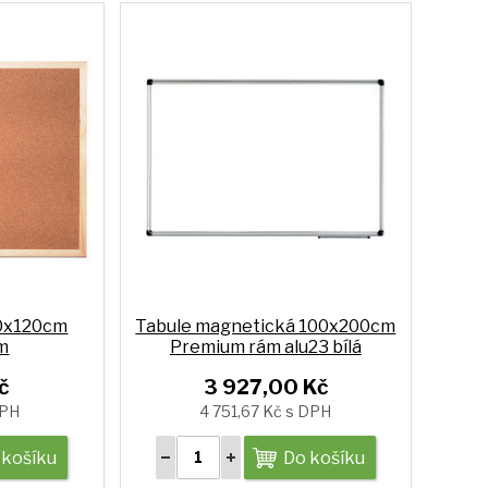
90x120cm
Tabule magnetická 100x200cm
m
Premium rám alu23 bílá
č
3 927,00 Kč
DPH
4 751,67 Kč s DPH
 košíku
Do košíku