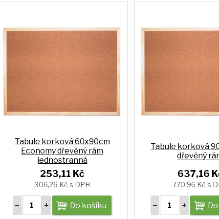
Tabule korková 60x90cm
Tabule korková 
Economy dřevěný rám
dřevěný rá
jednostranná
253,11 Kč
637,16 K
306,26 Kč s DPH
770,96 Kč s 
Do košíku
Do