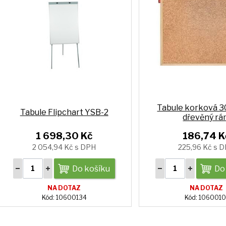
Tabule korková 
Tabule Flipchart YSB-2
dřevěný rá
1 698,30 Kč
186,74 K
2 054,94 Kč s DPH
225,96 Kč s 
Do košíku
Do
NA DOTAZ
NA DOTAZ
Kód: 10600134
Kód: 1060010