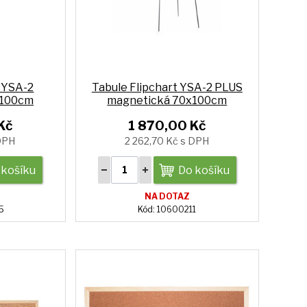
t YSA-2
Tabule Flipchart YSA-2 PLUS
x100cm
magnetická 70x100cm
Kč
1 870,00 Kč
 DPH
2 262,70 Kč s DPH
 košíku
Do košíku
NA DOTAZ
5
Kód: 10600211