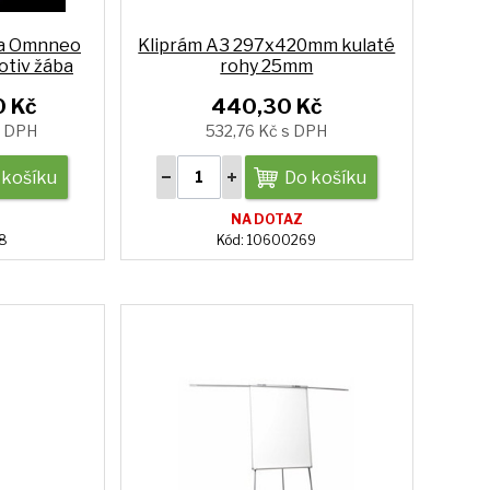
ra Omnneo
Kliprám A3 297x420mm kulaté
otiv žába
rohy 25mm
0 Kč
440,30 Kč
s DPH
532,76 Kč s DPH
 košíku
Do košíku
NA DOTAZ
48
Kód: 10600269