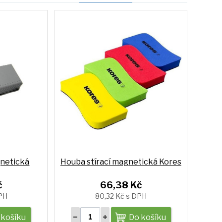
gnetická
Houba stírací magnetická Kores
č
66,38 Kč
DPH
80,32 Kč s DPH
 košíku
Do košíku