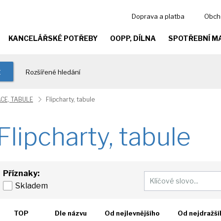
Doprava a platba
Obch
KANCELÁŘSKÉ POTŘEBY
OOPP, DÍLNA
SPOTŘEBNÍ M
t
Rozšířené hledání
CE, TABULE
Flipcharty, tabule
Flipcharty, tabule
Příznaky:
Skladem
TOP
Dle názvu
Od nejlevnějšího
Od nejdražší