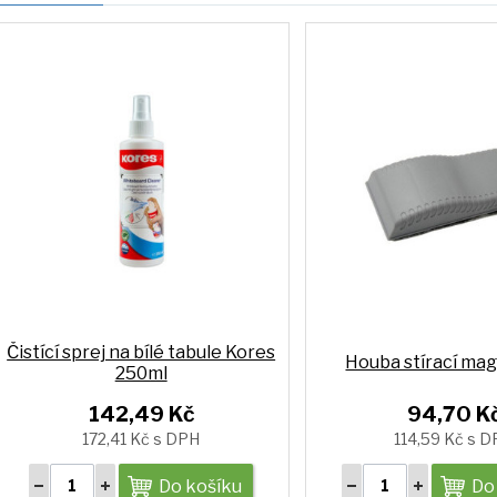
Čistící sprej na bílé tabule Kores
Houba stírací ma
250ml
142,49 Kč
94,70 K
172,41 Kč s DPH
114,59 Kč s 
Do košíku
Do