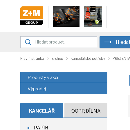
Hleda
Hlavní stránka
E-shop
Kancelářské potřeby
PREZENTA
Produkty v akci
Výprodej
KANCELÁŘ
OOPP, DÍLNA
PAPÍR