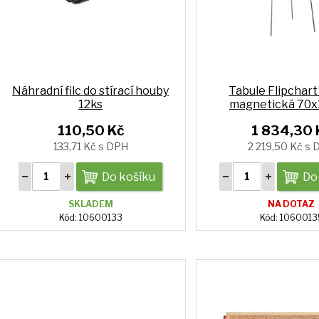
Náhradní filc do stírací houby
Tabule Flipchar
12ks
magnetická 70
110,50 Kč
1 834,30 
133,71 Kč s DPH
2 219,50 Kč s
Do košíku
Do
SKLADEM
NA DOTAZ
Kód: 10600133
Kód: 1060013