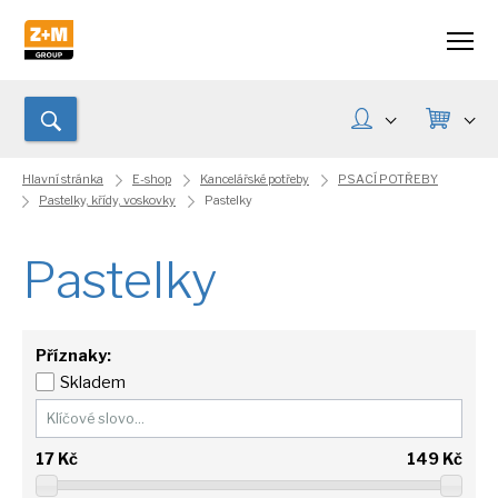
Hlavní stránka
E-shop
Kancelářské potřeby
PSACÍ POTŘEBY
Pastelky, křídy, voskovky
Pastelky
Pastelky
Příznaky:
Skladem
17
Kč
149
Kč