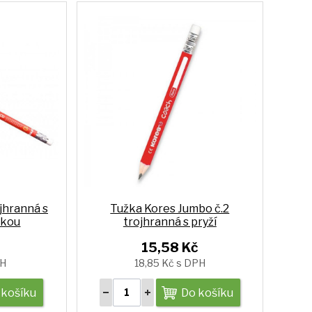
jhranná s
Tužka Kores Jumbo č.2
lkou
trojhranná s pryží
15,58 Kč
PH
18,85 Kč s DPH
 košíku
Do košíku