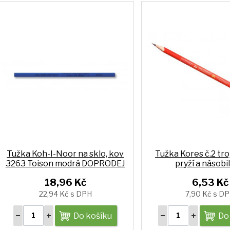
Tužka Koh-I-Noor na sklo, kov
Tužka Kores č.2 tro
3263 Toison modrá DOPRODEJ
pryží a násobi
18,96 Kč
6,53 Kč
22,94 Kč s DPH
7,90 Kč s D
Do košíku
Do