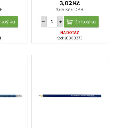
3,02 Kč
PH
3,65 Kč s DPH
 košíku
Do košíku
NA DOTAZ
1
Kód: 10300373