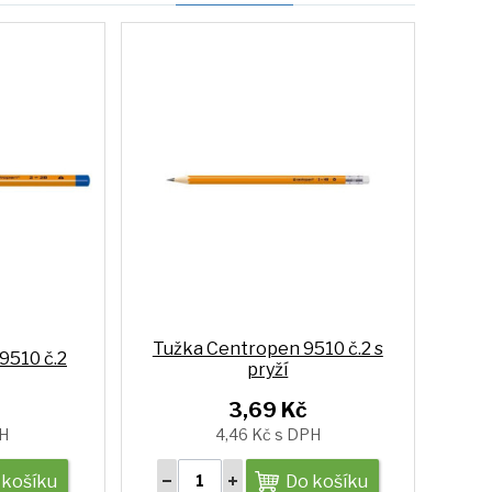
Tužka Centropen 9510 č.2 s
9510 č.2
pryží
3,69 Kč
PH
4,46 Kč s DPH
 košíku
Do košíku