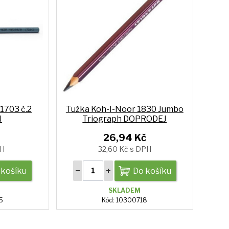
1703 č.2
Tužka Koh-I-Noor 1830 Jumbo
J
Triograph DOPRODEJ
26,94 Kč
PH
32,60 Kč s DPH
 košíku
Do košíku
SKLADEM
5
Kód: 10300718