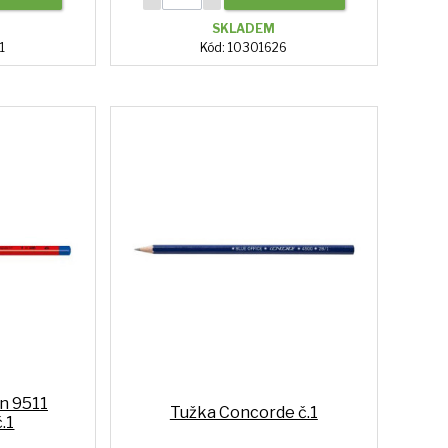
SKLADEM
1
Kód: 10301626
n 9511
Tužka Concorde č.1
.1