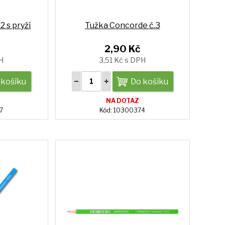
 s pryží
Tužka Concorde č.3
2,90 Kč
H
3,51 Kč s DPH
 košíku
Do košíku
NA DOTAZ
7
Kód: 10300374