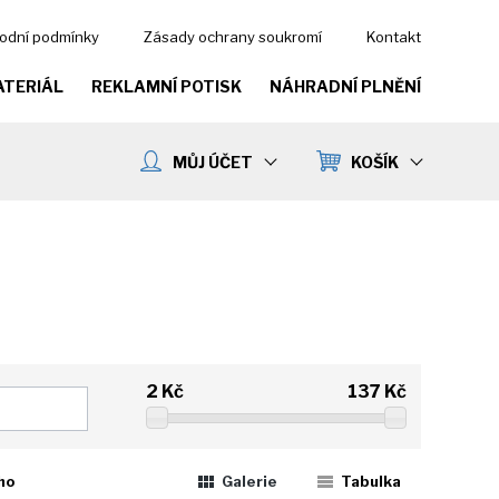
odní podmínky
Zásady ochrany soukromí
Kontakt
ATERIÁL
REKLAMNÍ POTISK
NÁHRADNÍ PLNĚNÍ
MŮJ ÚČET
KOŠÍK
2
Kč
137
Kč
ho
Galerie
Tabulka