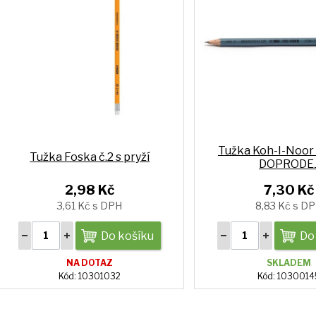
Tužka Koh-I-Noor 
Tužka Foska č.2 s pryží
DOPRODE
2,98 Kč
7,30 Kč
3,61 Kč s DPH
8,83 Kč s D
Do košíku
Do
NA DOTAZ
SKLADEM
Kód: 10301032
Kód: 1030014