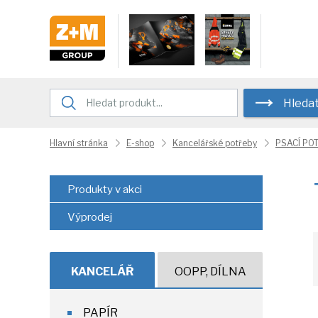
Hleda
Hlavní stránka
E-shop
Kancelářské potřeby
PSACÍ PO
Produkty v akci
Výprodej
KANCELÁŘ
OOPP, DÍLNA
PAPÍR