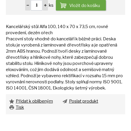
ks
Vložit do košíku
Kancelářský stůl Alfa 100, 140
x
70
x
73,5 cm, rovné
provedení, dezén ořech
Pracovní stoly vhodné
do
kanceláří
k
běžné práci. Deska
stolu
je
vyrobená
z
laminované dřevotřísky
a
je opatřená
2mm ABS hranou. Podnoží tvoří desky
z
laminované
dřevotřísky
a
hliníkové nohy, které zabezpečují dobrou
stabilitu stolu. Hliníkové nohy jsou povrchově upraveny
eloxováním, což jim dodává odolnost
a
semišově matný
vzhled. Podnoží
je
vybaveno rektifikací
v
rozsahu
15
mm pro
vyrovnání nerovnosti podlahy. Stoly splňují normy ISO 9001,
ISO 14001, ČSN 18001, Ekologicky šetrný výrobek.
Přidat k oblíbeným
Poslat produkt
Tisk