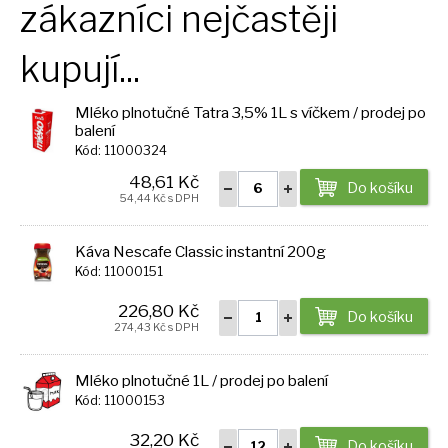
zákazníci nejčastěji
kupují...
Mléko plnotučné Tatra 3,5% 1L s víčkem / prodej po
balení
Kód: 11000324
48,61 Kč
Do košíku
54,44 Kč s DPH
Káva Nescafe Classic instantní 200g
Kód: 11000151
226,80 Kč
Do košíku
274,43 Kč s DPH
Mléko plnotučné 1L / prodej po balení
Kód: 11000153
32,20 Kč
Do košíku