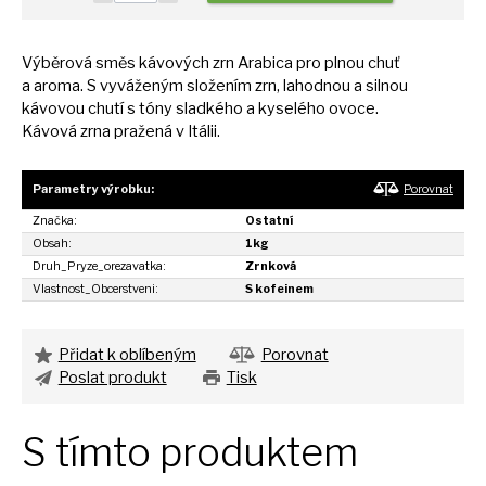
Výběrová směs kávových zrn Arabica pro plnou chuť
a
aroma.
S
vyváženým složením zrn, lahodnou
a
silnou
kávovou chutí
s
tóny sladkého
a
kyselého ovoce.
Kávová zrna pražená
v
Itálii.
Parametry výrobku:
Porovnat
Značka:
Ostatní
Obsah:
1kg
Druh_Pryze_orezavatka:
Zrnková
Vlastnost_Obcerstveni:
S kofeinem
Přidat k oblíbeným
Porovnat
Poslat produkt
Tisk
S tímto produktem