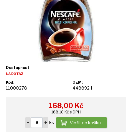
Dostupnost:
NA DOTAZ
Kód:
OEM:
11000278
448892,1
168,00
Kč
188,16 Kč s DPH
ks
Vložit do košíku