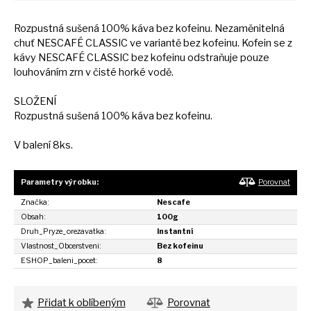
Rozpustná sušená 100% káva bez kofeinu. Nezaměnitelná
chuť NESCAFÉ CLASSIC
ve
variantě bez kofeinu. Kofein
se
z
kávy NESCAFÉ CLASSIC bez kofeinu odstraňuje pouze
louhováním zrn
v
čisté horké vodě.
SLOŽENÍ
Rozpustná sušená 100% káva bez kofeinu.
V balení 8ks.
Parametry výrobku:
Porovnat
Značka:
Nescafe
Obsah:
100g
Druh_Pryze_orezavatka:
Instantní
Vlastnost_Obcerstveni:
Bez kofeinu
ESHOP_baleni_pocet:
8
Přidat k oblíbeným
Porovnat