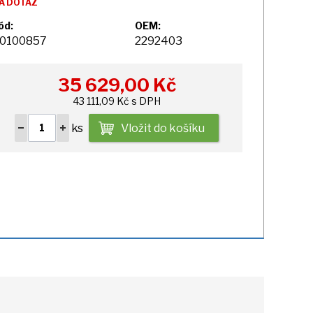
A DOTAZ
ód:
OEM:
0100857
2292403
35 629,00
Kč
43 111,09 Kč s DPH
ks
Vložit do košíku