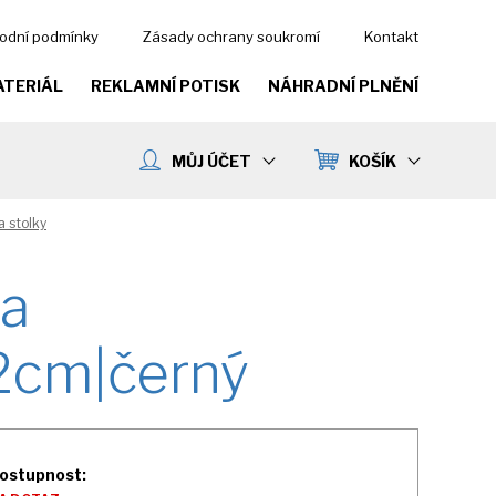
odní podmínky
Zásady ochrany soukromí
Kontakt
ATERIÁL
REKLAMNÍ POTISK
NÁHRADNÍ PLNĚNÍ
MŮJ ÚČET
KOŠÍK
a stolky
fa
2cm|černý
ostupnost: