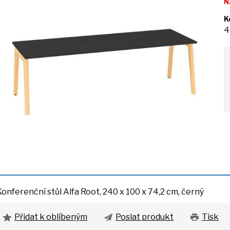
N
K
4
Konferenční stůl Alfa Root, 240
x
100
x
74,2 cm, černý
Přidat k oblíbeným
Poslat produkt
Tisk