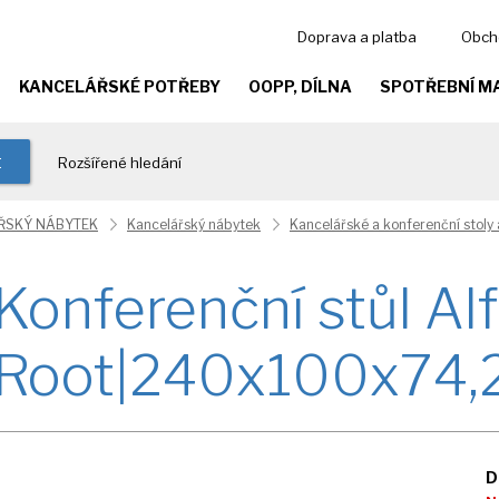
Doprava a platba
Obch
KANCELÁŘSKÉ POTŘEBY
OOPP, DÍLNA
SPOTŘEBNÍ M
t
Rozšířené hledání
ŘSKÝ NÁBYTEK
Kancelářský nábytek
Kancelářské a konferenční stoly 
Konferenční stůl Al
Root|240x100x74,
D