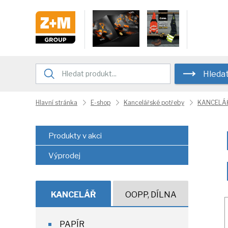
Hleda
Hlavní stránka
E-shop
Kancelářské potřeby
KANCELÁ
Produkty v akci
Výprodej
KANCELÁŘ
OOPP, DÍLNA
PAPÍR