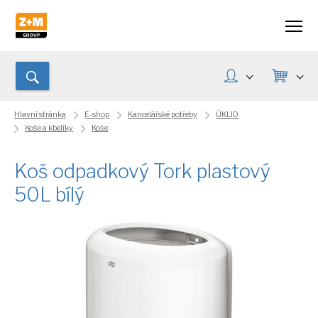
Hlavní stránka
E-shop
Kancelářské potřeby
ÚKLID
Koše a kbelíky
Koše
Koš odpadkový Tork plastový
50L bílý