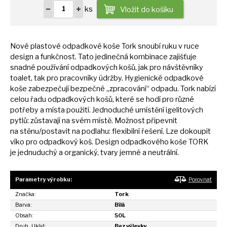
ks
Vložit do košíku
Nové plastové odpadkové koše Tork snoubí ruku
v
ruce
design
a
funkčnost. Tato jedinečná kombinace zajišťuje
snadné používání odpadkových košů, jak pro návštěvníky
toalet, tak pro pracovníky údržby. Hygienické odpadkové
koše zabezpečují bezpečné „zpracování“ odpadu. Tork nabízí
celou řadu odpadkových košů, které
se
hodí pro různé
potřeby
a
místa použití. Jednoduché umístění igelitových
pytlů: zůstavají
na
svém místě. Možnost připevnit
na
stěnu/postavit
na
podlahu: flexibilní řešení. Lze dokoupit
víko pro odpadkový koš. Design odpadkového koše TORK
je
jednuduchý
a
organický, tvary jemné
a
neutrální.
Parametry výrobku:
Porovnat
Značka:
Tork
Barva:
Bílá
Obsah:
50L
Druh_Uklid:
Bez výlevky