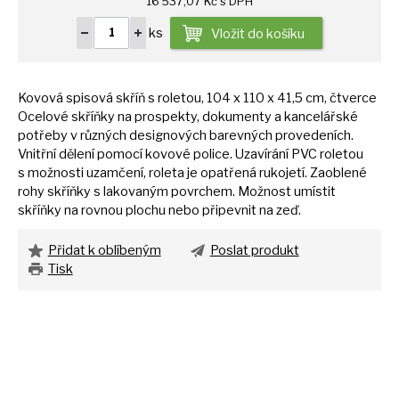
16 537,07 Kč s DPH
ks
Vložit do košíku
Kovová spisová skříň
s
roletou, 104
x
110
x
41,5 cm, čtverce
Ocelové skříňky
na
prospekty, dokumenty
a
kancelářské
potřeby
v
různých designových barevných provedeních.
Vnitřní dělení pomocí kovové police. Uzavírání PVC roletou
s
možnosti uzamčení, roleta
je
opatřená rukojetí. Zaoblené
rohy skříňky
s
lakovaným povrchem. Možnost umístit
skříňky
na
rovnou plochu nebo připevnit
na
zeď.
Přidat k oblíbeným
Poslat produkt
Tisk