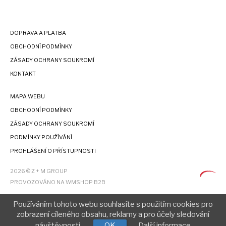
DOPRAVA A PLATBA
OBCHODNÍ PODMÍNKY
ZÁSADY OCHRANY SOUKROMÍ
KONTAKT
MAPA WEBU
OBCHODNÍ PODMÍNKY
ZÁSADY OCHRANY SOUKROMÍ
PODMÍNKY POUŽÍVÁNÍ
PROHLÁŠENÍ O PŘÍSTUPNOSTI
2026 © Z + M GROUP
PROVOZOVÁNO NA WMSHOP B2B
Používáním tohoto webu souhlasíte s použitím cookies pro
zobrazení cíleného obsahu, reklamy a pro účely sledování
návštěvnosti.
OK
Další informace