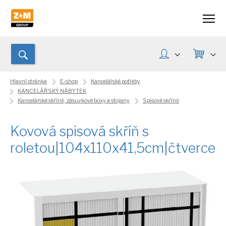
Hlavní stránka
E-shop
Kancelářské potřeby
KANCELÁŘSKÝ NÁBYTEK
Kancelářské skříně, zásuvkové boxy a stojany
Spisové skříně
Kovová spisová skříň s
roletou|104x110x41,5cm|čtverce