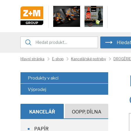
Hleda
Hlavní stránka
E-shop
Kancelářské potřeby
DROGÉRIE
Produkty v akci
Výprodej
KANCELÁŘ
OOPP, DÍLNA
PAPÍR