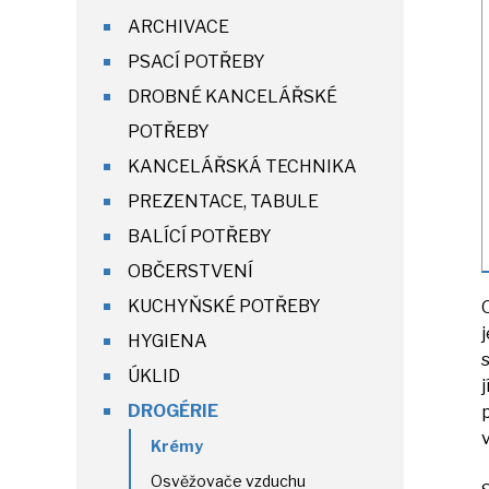
ARCHIVACE
PSACÍ POTŘEBY
DROBNÉ KANCELÁŘSKÉ
POTŘEBY
KANCELÁŘSKÁ TECHNIKA
PREZENTACE, TABULE
BALÍCÍ POTŘEBY
OBČERSTVENÍ
KUCHYŇSKÉ POTŘEBY
HYGIENA
ÚKLID
j
DROGÉRIE
v
Krémy
Osvěžovače vzduchu