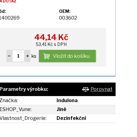
A DOTAZ
ód:
OEM:
1400269
003602
44,14
Kč
53,41 Kč s DPH
ks
Vložit do košíku
Parametry výrobku:
Porovnat
Značka:
Indulona
ESHOP_Vune:
Jiné
Vlastnost_Drogerie:
Dezinfekční