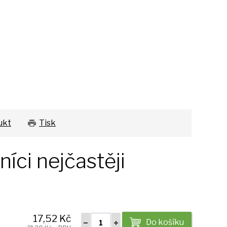
ukt
Tisk
íci nejčastěji
17,52 Kč
Do košíku