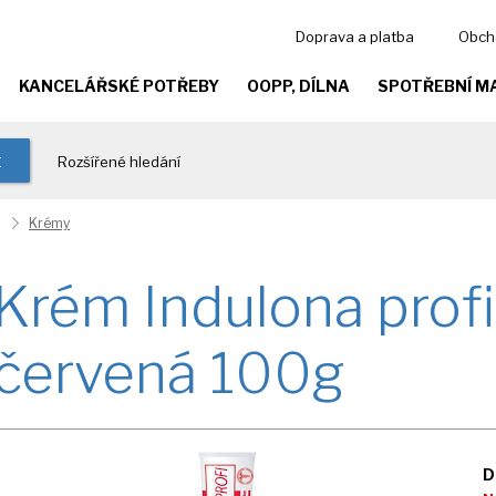
Doprava a platba
Obch
KANCELÁŘSKÉ POTŘEBY
OOPP, DÍLNA
SPOTŘEBNÍ M
t
Rozšířené hledání
Krémy
Krém Indulona profi
červená 100g
D