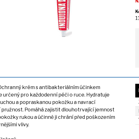
N
K
1
Ochranný krém
s
antibakteriálním účinkem
je
určený pro každodenní péči
o
ruce. Hydratuje
suchou
a
popraskanou pokožku
a
navrací
í
pružnost. Pomáhá zajistit dlouhotrvající jemnost
pokožky rukou
a
účinně
ji
chrání před poškozením
nějšími vlivy.