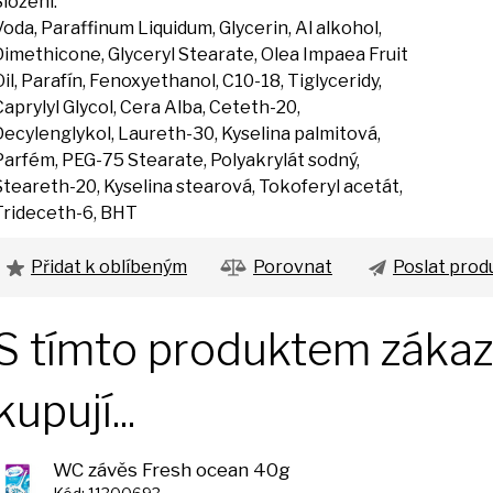
Složení:
Voda, Paraffinum Liquidum, Glycerin,
Al
alkohol,
Dimethicone, Glyceryl Stearate, Olea Impaea Fruit
Oil, Parafín, Fenoxyethanol, C10-18, Tiglyceridy,
Caprylyl Glycol, Cera Alba, Ceteth-20,
Decylenglykol, Laureth-30, Kyselina palmitová,
Parfém, PEG-75 Stearate, Polyakrylát sodný,
Steareth-20, Kyselina stearová, Tokoferyl acetát,
Trideceth-6, BHT
Přidat k oblíbeným
Porovnat
Poslat prod
S tímto produktem zákazn
kupují...
WC závěs Fresh ocean 40g