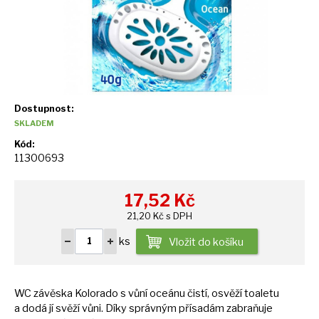
Dostupnost:
SKLADEM
Kód:
11300693
17,52
Kč
21,20 Kč s DPH
ks
Vložit do košíku
WC závěska Kolorado
s
vůní oceánu čistí, osvěží toaletu
a
dodá
jí
svěží vůni. Díky správným přísadám zabraňuje