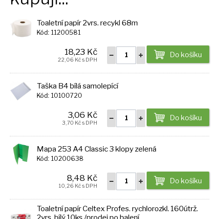
Toaletní papír 2vrs. recykl 68m
Kód: 11200581
18,23 Kč
Do košíku
22,06 Kč s DPH
Taška B4 bílá samolepící
Kód: 10100720
3,06 Kč
Do košíku
3,70 Kč s DPH
Mapa 253 A4 Classic 3 klopy zelená
Kód: 10200638
8,48 Kč
Do košíku
10,26 Kč s DPH
Toaletní papír Celtex Profes. rychlorozkl. 160útrž.
2vrs. bílý 10ks /prodej po balení