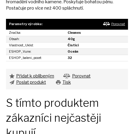
hromadění vodního kamene. Poskytuje bohatou pěnu.
Postačuje pro více než 400 spláchnutí.
Parametry výrobku:
Porovnat
Značka:
Cleanex
Obsah:
40g
Vlastnost_Uklid:
Čistící
ESHOP_Vune:
Oceán
ESHOP_baleni_pocet:
32
Přidat k oblíbeným
Porovnat
Poslat produkt
Tisk
S tímto produktem
zákazníci nejčastěji
kupují...