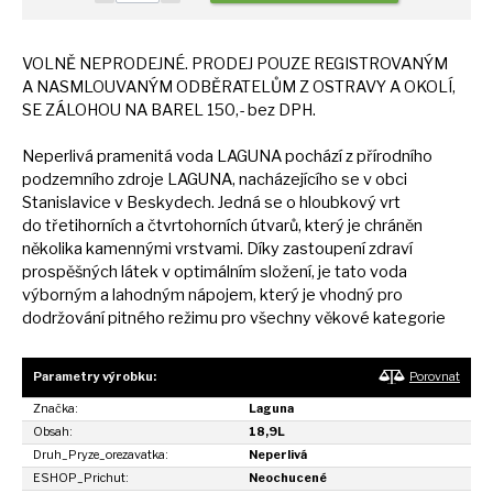
VOLNĚ NEPRODEJNÉ. PRODEJ POUZE REGISTROVANÝM
A
NASMLOUVANÝM ODBĚRATELŮM
Z
OSTRAVY
A
OKOLÍ,
SE
ZÁLOHOU
NA
BAREL 150,- bez DPH.
Neperlivá pramenitá voda LAGUNA pochází
z
přírodního
podzemního zdroje LAGUNA, nacházejícího
se
v obci
Stanislavice
v
Beskydech. Jedná
se
o hloubkový vrt
do
třetihorních
a
čtvrtohorních útvarů, který
je
chráněn
několika kamennými vrstvami. Díky zastoupení zdraví
prospěšných látek
v
optimálním složení,
je
tato voda
výborným
a
lahodným nápojem, který
je
vhodný pro
dodržování pitného režimu pro všechny věkové kategorie
Parametry výrobku:
Porovnat
Značka:
Laguna
Obsah:
18,9L
Druh_Pryze_orezavatka:
Neperlivá
ESHOP_Prichut:
Neochucené