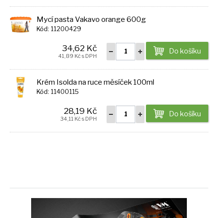
Mycí pasta Vakavo orange 600g
Kód: 11200429
34,62 Kč
Do košíku
41,89 Kč s DPH
Krém Isolda na ruce měsíček 100ml
Kód: 11400115
28,19 Kč
Do košíku
34,11 Kč s DPH