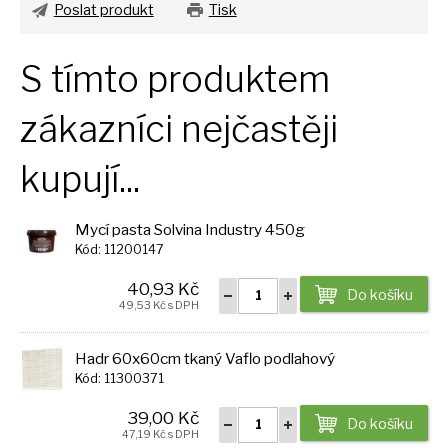
Poslat produkt
Tisk
S tímto produktem
zákazníci nejčastěji
kupují...
Mycí pasta Solvina Industry 450g
Kód: 11200147
40,93 Kč
Do košíku
49,53 Kč s DPH
Hadr 60x60cm tkaný Vaflo podlahový
Kód: 11300371
39,00 Kč
Do košíku
47,19 Kč s DPH