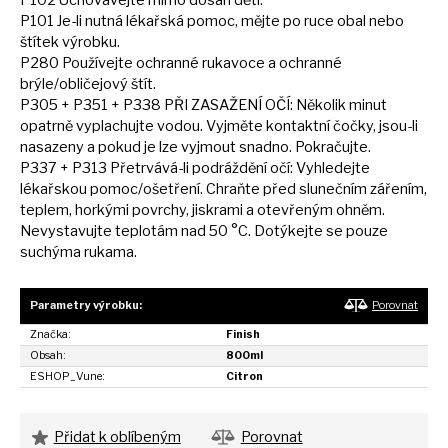
P102 Uchovávejte mimo dosah dětí.
P101 Je-li nutná lékařská pomoc, mějte
po
ruce obal nebo
štítek výrobku.
P280 Používejte ochranné rukavoce
a
ochranné
brýle/obličejový štít.
P305 + P351 + P338 PŘI ZASAŽENÍ OČÍ: Několik minut
opatrně vyplachujte vodou. Vyjměte kontaktní čočky, jsou-li
nasazeny
a
pokud
je
lze vyjmout snadno. Pokračujte.
P337 + P313 Přetrvává-li podráždění očí: Vyhledejte
lékařskou pomoc/ošetření. Chraňte před slunečním zářením,
teplem, horkými povrchy, jiskrami
a
otevřeným ohněm.
Nevystavujte teplotám nad
50
°C. Dotýkejte
se
pouze
suchýma rukama.
Parametry výrobku:
Porovnat
Značka:
Finish
Obsah:
800ml
ESHOP_Vune:
Citron
Přidat k oblíbeným
Porovnat