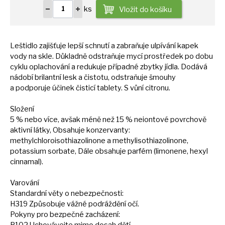
ks
Vložit do košíku
Leštidlo zajišťuje lepší schnutí
a
zabraňuje ulpívání kapek
vody
na
skle. Důkladně odstraňuje mycí prostředek
po
dobu
cyklu oplachování
a
redukuje případné zbytky jídla. Dodává
nádobí brilantní lesk
a
čistotu, odstraňuje šmouhy
a
podporuje účinek čisticí tablety.
S
vůní citronu.
Složení
5 % nebo více, avšak méně než
15
% neiontové povrchově
aktivní látky, Obsahuje konzervanty:
methylchloroisothiazolinone
a
methylisothiazolinone,
potassium sorbate, Dále obsahuje parfém (limonene, hexyl
cinnamal).
Varování
Standardní věty
o
nebezpečnosti:
H319 Způsobuje vážné podráždění očí.
Pokyny pro bezpečné zacházení: