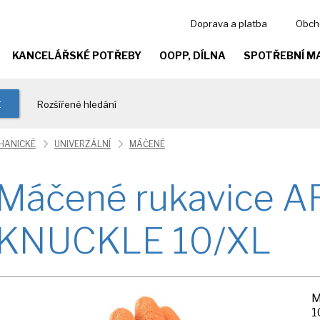
Doprava a platba
Obch
KANCELÁŘSKÉ POTŘEBY
OOPP, DÍLNA
SPOTŘEBNÍ M
t
Rozšířené hledání
HANICKÉ
UNIVERZÁLNÍ
MÁČENÉ
Máčené rukavice 
KNUCKLE 10/XL
M
1