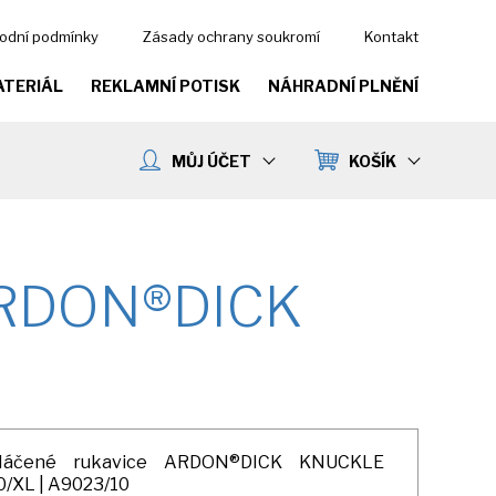
odní podmínky
Zásady ochrany soukromí
Kontakt
ATERIÁL
REKLAMNÍ POTISK
NÁHRADNÍ PLNĚNÍ
MŮJ ÚČET
KOŠÍK
ARDON®DICK
áčené rukavice ARDON®DICK KNUCKLE
0/XL | A9023/10