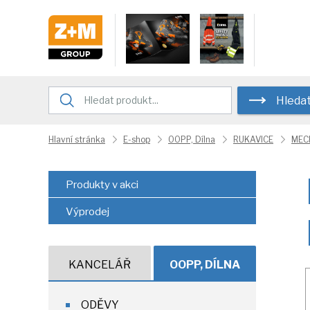
Hleda
Hlavní stránka
E-shop
OOPP, Dílna
RUKAVICE
MEC
Produkty v akci
Výprodej
KANCELÁŘ
OOPP, DÍLNA
ODĚVY