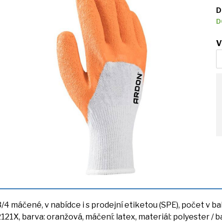
D
D
V
3/4 máčené,
v
nabídce
i
s prodejní etiketou (SPE), počet
v
ba
2121X, barva: oranžová, máčení: latex, materiál: polyester / ba