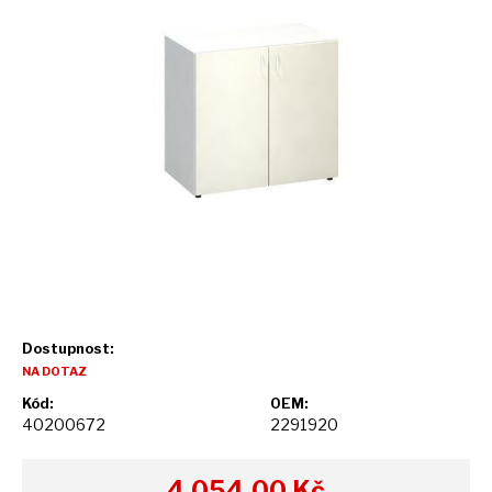
Dostupnost:
NA DOTAZ
Kód:
OEM:
40200672
2291920
4 054,00
Kč