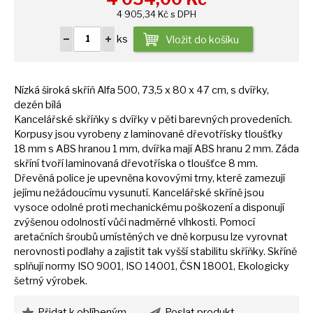
4 905,34 Kč s DPH
ks
Vložit do košíku
Nízká široká skříň Alfa 500, 73,5
x
80
x
47 cm,
s
dvířky,
dezén bílá
Kancelářské skříňky
s
dvířky
v
pěti barevných provedeních.
Korpusy jsou vyrobeny
z
laminované dřevotřísky tloušťky
18
mm
s
ABS hranou
1
mm, dvířka mají ABS hranu
2
mm. Záda
skříní tvoří laminovaná dřevotříska
o
tloušťce
8
mm.
Dřevěná police
je
upevněna kovovými trny, které zamezují
jejímu nežádoucímu vysunutí. Kancelářské skříně jsou
vysoce odolné proti mechanickému poškození
a
disponují
zvýšenou odolností vůči nadměrné vlhkosti. Pomocí
aretačních šroubů umístěných
ve
dně korpusu lze vyrovnat
nerovnosti podlahy
a
zajistit tak vyšší stabilitu skříňky. Skříně
splňují normy ISO 9001, ISO 14001, ČSN 18001, Ekologicky
šetrný výrobek.
Přidat k oblíbeným
Poslat produkt