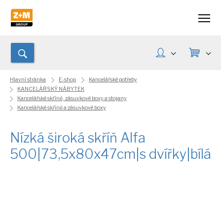
Hlavní stránka
E-shop
Kancelářské potřeby
KANCELÁŘSKÝ NÁBYTEK
Kancelářské skříně, zásuvkové boxy a stojany
Kancelářské skříně a zásuvkové boxy
Nízká široká skříň Alfa
500|73,5x80x47cm|s dvířky|bílá