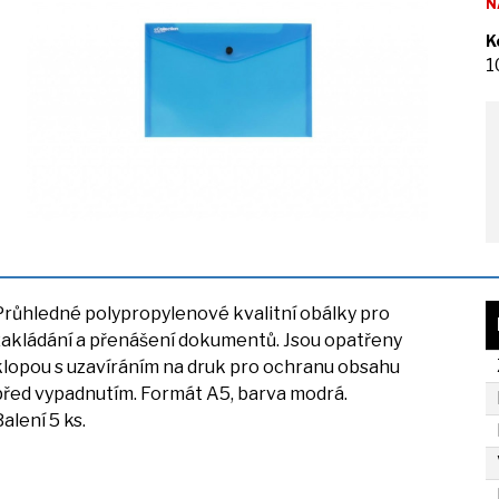
N
K
1
Průhledné polypropylenové kvalitní obálky pro
zakládání
a
přenášení dokumentů. Jsou opatřeny
klopou
s
uzavíráním
na
druk pro ochranu obsahu
před vypadnutím. Formát A5, barva modrá.
Balení
5
ks.