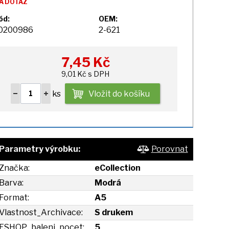
A DOTAZ
ód:
OEM:
0200986
2-621
7,45
Kč
9,01 Kč s DPH
ks
Vložit do košíku
Parametry výrobku:
Porovnat
Značka:
eCollection
Barva:
Modrá
Format:
A5
Vlastnost_Archivace:
S drukem
ESHOP_baleni_pocet:
5