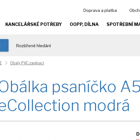
Doprava a platba
Obch
KANCELÁŘSKÉ POTŘEBY
OOPP, DÍLNA
SPOTŘEBNÍ M
t
Rozšířené hledání
E
Obaly PVC zapínací
Obálka psaníčko A
eCollection modrá
D