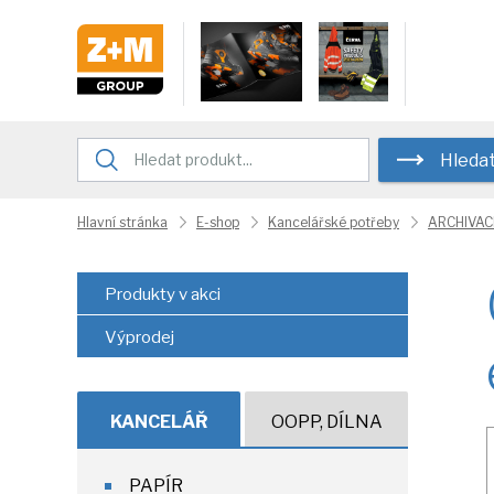
Hleda
Hlavní stránka
E-shop
Kancelářské potřeby
ARCHIVAC
Produkty v akci
Výprodej
KANCELÁŘ
OOPP, DÍLNA
PAPÍR