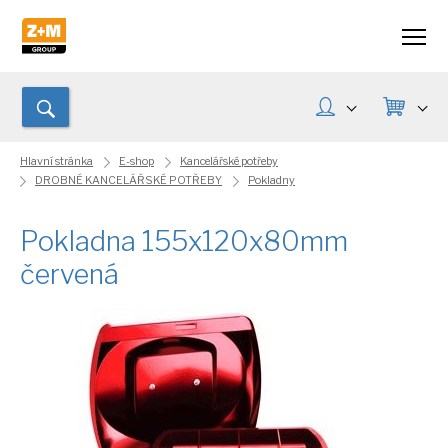
Hlavní stránka
E-shop
Kancelářské potřeby
DROBNÉ KANCELÁŘSKÉ POTŘEBY
Pokladny
Pokladna 155x120x80mm
červená