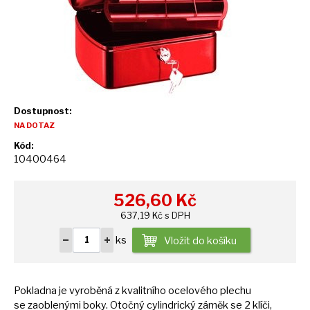
Dostupnost:
NA DOTAZ
Kód:
10400464
526,60
Kč
637,19 Kč s DPH
ks
Vložit do košíku
Pokladna
je
vyroběná
z
kvalitního ocelového plechu
se
zaoblenými boky. Otočný cylindrický záměk
se
2 klíči,