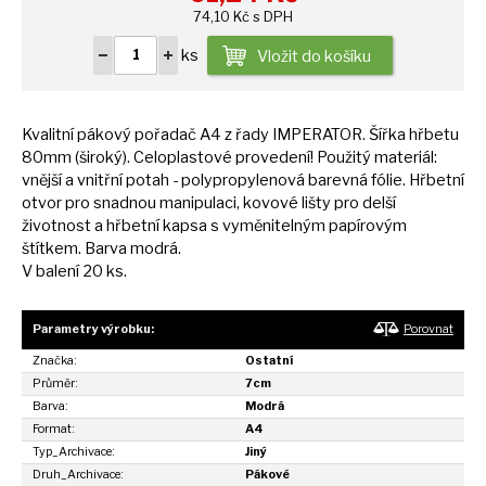
74,10 Kč s DPH
ks
Vložit do košíku
Kvalitní pákový pořadač
A4
z řady IMPERATOR. Šířka hřbetu
80mm (široký). Celoplastové provedení! Použitý materiál:
vnější
a
vnitřní potah - polypropylenová barevná fólie. Hřbetní
otvor pro snadnou manipulaci, kovové lišty pro delší
životnost
a
hřbetní kapsa
s
vyměnitelným papírovým
štítkem. Barva modrá.
V balení
20
ks.
Parametry výrobku:
Porovnat
Značka:
Ostatní
Průměr:
7cm
Barva:
Modrá
Format:
A4
Typ_Archivace:
Jiný
Druh_Archivace:
Pákové