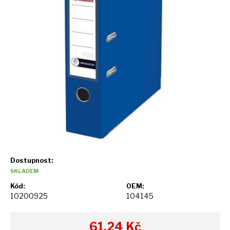
Dostupnost:
SKLADEM
Kód:
OEM:
10200925
104145
61,24
Kč