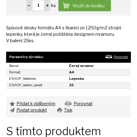
ks
Vložit do košíku
Spisové desky formátu
A4
s tkanicí
ze
1250g/m2 strojní
lepenky, která
je
černě potištěna designem mramoru.
V balení 25ks.
Parametry výrobku:
Porovnat
Barva:
Černý mramor
Format:
A4
ESHOP_Material:
Lepenka
ESHOP_baleni_pocet:
25
Přidat k oblíbeným
Porovnat
Poslat produkt
Tisk
S tímto produktem