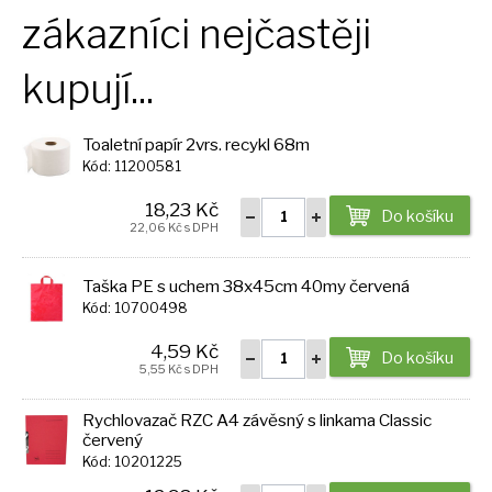
zákazníci nejčastěji
kupují...
Toaletní papír 2vrs. recykl 68m
Kód: 11200581
18,23 Kč
Do košíku
22,06 Kč s DPH
Taška PE s uchem 38x45cm 40my červená
Kód: 10700498
4,59 Kč
Do košíku
5,55 Kč s DPH
Rychlovazač RZC A4 závěsný s linkama Classic
červený
Kód: 10201225