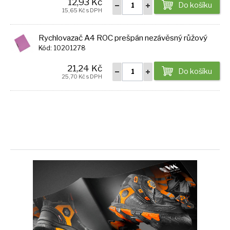
12,93 Kč
Do košíku
15,65 Kč s DPH
Rychlovazač A4 ROC prešpán nezávěsný růžový
Kód: 10201278
21,24 Kč
Do košíku
25,70 Kč s DPH