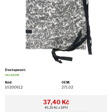
Dostupnost:
SKLADEM
Kód:
OEM:
10200612
271.02
37,40
Kč
45,25 Kč s DPH