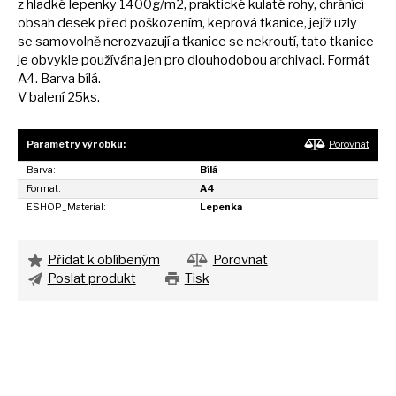
z
hladké lepenky 1400g/m2, praktické kulaté rohy, chránící
obsah desek před poškozením, keprová tkanice, jejíž uzly
se
samovolně nerozvazují
a
tkanice
se
nekroutí, tato tkanice
je
obvykle používána jen pro dlouhodobou archivaci. Formát
A4. Barva bílá.
V balení 25ks.
Parametry výrobku:
Porovnat
Barva:
Bílá
Format:
A4
ESHOP_Material:
Lepenka
Přidat k oblíbeným
Porovnat
Poslat produkt
Tisk