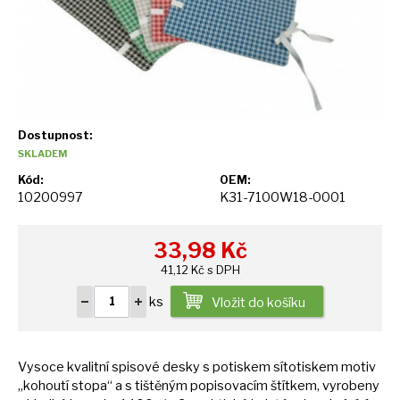
Dostupnost:
SKLADEM
Kód:
OEM:
10200997
K31-7100W18-0001
33,98
Kč
41,12 Kč s DPH
ks
Vložit do košíku
Vysoce kvalitní spisové desky
s
potiskem sítotiskem motiv
„kohoutí stopa“
a
s tištěným popisovacím štítkem, vyrobeny