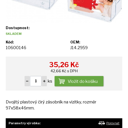
Dostupnost:
SKLADEM
Kód:
OEM:
10600146
J14.2959
35,26
Kč
42,66 Kč s DPH
ks
Vložit do košíku
Dvojitý plastový čirý zásobník
na
vizitky, rozměr
97x58x46mm.
Parametry výrobku:
Porovnat