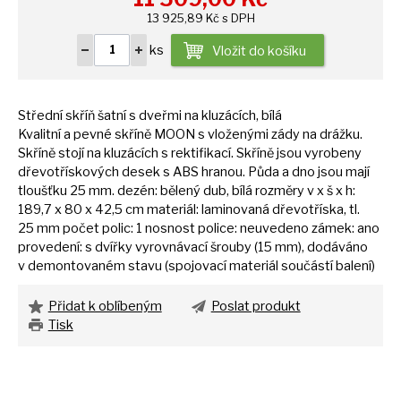
13 925,89 Kč s DPH
ks
Vložit do košíku
Střední skříň šatní
s
dveřmi
na
kluzácích, bílá
Kvalitní
a
pevné skříně MOON
s
vloženými zády
na
drážku.
Skříně stojí
na
kluzácích
s
rektifikací. Skříně jsou vyrobeny
dřevotřískových desek
s
ABS hranou. Půda
a
dno jsou mají
tloušťku
25
mm. dezén: bělený dub, bílá rozměry
v
x
š
x h:
189,7
x
80
x
42,5
cm
materiál: laminovaná dřevotříska, tl.
25
mm počet polic:
1
nosnost police: neuvedeno zámek: ano
provedení:
s
dvířky vyrovnávací šrouby (15 mm), dodáváno
v
demontovaném stavu (spojovací materiál součástí balení)
Přidat k oblíbeným
Poslat produkt
Tisk