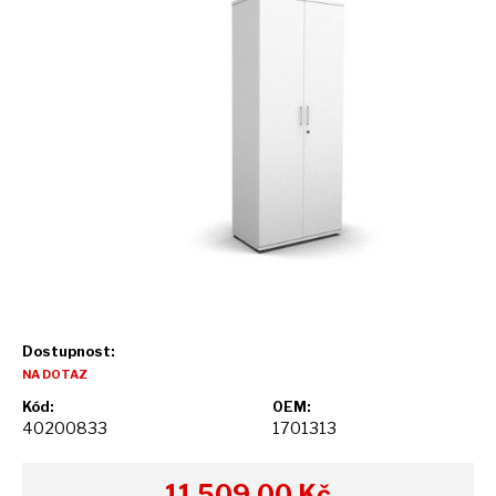
Dostupnost:
NA DOTAZ
Kód:
OEM:
40200833
1701313
11 509,00
Kč