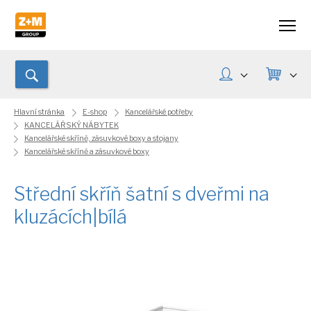
Hlavní stránka
E-shop
Kancelářské potřeby
KANCELÁŘSKÝ NÁBYTEK
Kancelářské skříně, zásuvkové boxy a stojany
Kancelářské skříně a zásuvkové boxy
Střední skříň šatní s dveřmi na
kluzácích|bílá