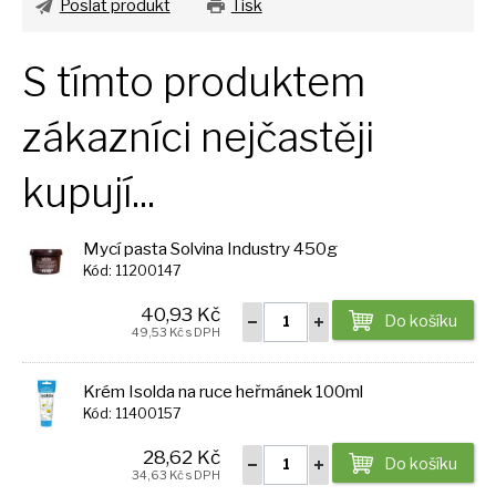
Poslat produkt
Tisk
S tímto produktem
zákazníci nejčastěji
kupují...
Mycí pasta Solvina Industry 450g
Kód: 11200147
40,93 Kč
Do košíku
49,53 Kč s DPH
Krém Isolda na ruce heřmánek 100ml
Kód: 11400157
28,62 Kč
Do košíku
34,63 Kč s DPH