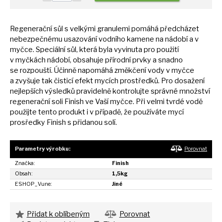
Regenerační sůl
s
velkými granulemi pomáhá předcházet
nebezpečnému usazování vodního kamene
na
nádobí
a
v
myčce. Speciální sůl, která byla vyvinuta pro použití
v
myčkách nádobí, obsahuje přírodní prvky
a
snadno
se
rozpouští. Účinně napomáhá změkčení vody
v
myčce
a
zvyšuje tak čisticí efekt mycích prostředků. Pro dosažení
nejlepších výsledků pravidelně kontrolujte správné množství
regenerační soli Finish
ve
Vaší myčce. Při velmi tvrdé vodě
použijte tento produkt
i
v případě,
že
používáte mycí
prosředky Finish
s
přidanou solí.
Parametry výrobku:
Porovnat
Značka:
Finish
Obsah:
1,5kg
ESHOP_Vune:
Jiné
Přidat k oblíbeným
Porovnat