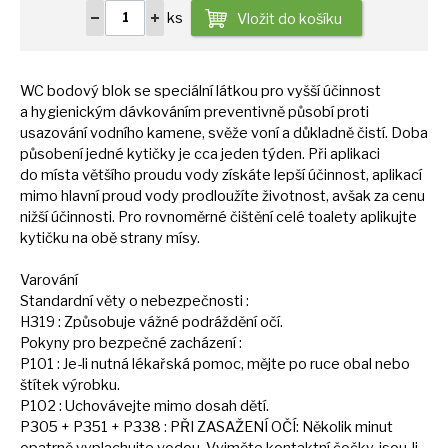
ks
Vložit do košíku
WC bodový blok
se
speciální látkou pro vyšší účinnost
a
hygienickým dávkováním preventivně působí proti
usazování vodního kamene, svěže voní
a
důkladně čistí. Doba
působení jedné kytičky
je
cca jeden týden. Při aplikaci
do
místa většího proudu vody získáte lepší účinnost, aplikací
mimo hlavní proud vody prodloužíte životnost, avšak
za
cenu
nižší účinnosti. Pro rovnoměrné čištění celé toalety aplikujte
kytičku
na
obě strany mísy.
Varování
Standardní věty
o
nebezpečnosti :
H319 : Způsobuje vážné podráždění očí.
Pokyny pro bezpečné zacházení :
P101 : Je-li nutná lékařská pomoc, mějte
po
ruce obal nebo
štítek výrobku.
P102 : Uchovávejte mimo dosah dětí.
P305 + P351 + P338 : PŘI ZASAŽENÍ OČÍ: Několik minut