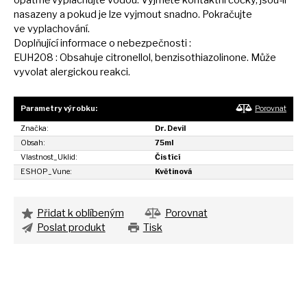
opatrně vyplachujte vodou. Vyjměte kontaktní čočky, jsou-li
nasazeny
a
pokud
je
lze vyjmout snadno. Pokračujte
ve
vyplachování.
Doplňující informace
o
nebezpečnosti :
EUH208 : Obsahuje citronellol, benzisothiazolinone. Může
vyvolat alergickou reakci.
Parametry výrobku:
Porovnat
Značka:
Dr. Devil
Obsah:
75ml
Vlastnost_Uklid:
Čistící
ESHOP_Vune:
Květinová
Přidat k oblíbeným
Porovnat
Poslat produkt
Tisk