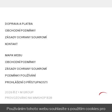
DOPRAVA A PLATBA
OBCHODNÍ PODMÍNKY
ZÁSADY OCHRANY SOUKROMÍ
KONTAKT
MAPA WEBU
OBCHODNÍ PODMÍNKY
ZÁSADY OCHRANY SOUKROMÍ
PODMÍNKY POUŽÍVÁNÍ
PROHLÁŠENÍ O PŘÍSTUPNOSTI
2026 © Z + M GROUP
PROVOZOVÁNO NA WMSHOP B2B
Používáním tohoto webu souhlasíte s použitím cookies pro