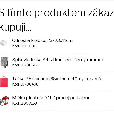
S tímto produktem zákazn
kupují...
Odnosná krabice 23x23x11cm
Kód: 11100181
Spisová deska A4 s tkanicemi černý mramor
Kód: 10200612
Taška PE s uchem 38x45cm 40my červená
Kód: 10700498
Mléko plnotučné 1L / prodej po balení
Kód: 11000153