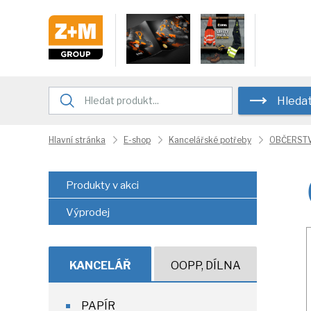
Hleda
Hlavní stránka
E-shop
Kancelářské potřeby
OBČERSTV
Produkty v akci
Výprodej
KANCELÁŘ
OOPP, DÍLNA
PAPÍR