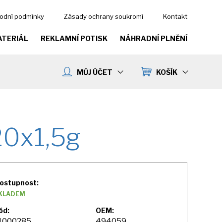
odní podmínky
Zásady ochrany soukromí
Kontakt
ATERIÁL
REKLAMNÍ POTISK
NÁHRADNÍ PLNĚNÍ
MŮJ ÚČET
KOŠÍK
20x1,5g
ostupnost:
KLADEM
ód:
OEM:
1000285
494059