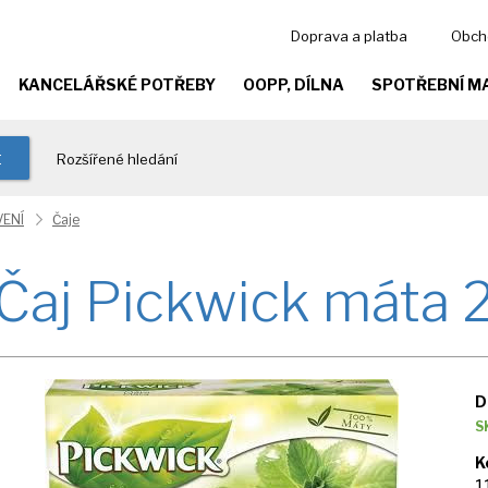
Doprava a platba
Obch
KANCELÁŘSKÉ POTŘEBY
OOPP, DÍLNA
SPOTŘEBNÍ M
t
Rozšířené hledání
ENÍ
Čaje
Čaj Pickwick máta 
D
S
K
1