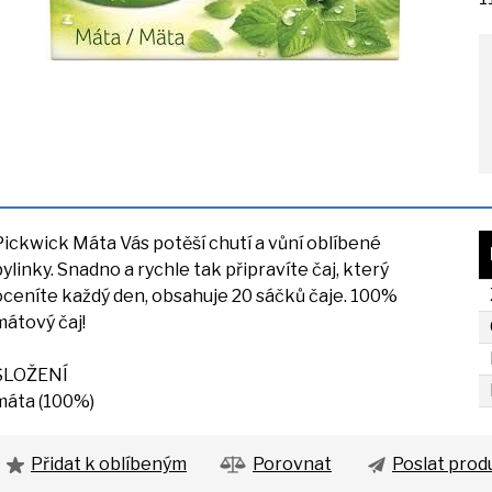
Pickwick Máta Vás potěší chutí
a
vůní oblíbené
bylinky. Snadno
a
rychle tak připravíte čaj, který
oceníte každý den, obsahuje
20
sáčků čaje. 100%
mátový čaj!
SLOŽENÍ
máta (100%)
Přidat k oblíbeným
Porovnat
Poslat prod