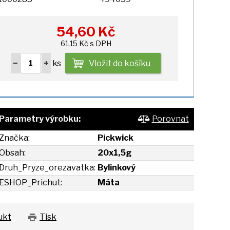
54,60
Kč
61,15 Kč s DPH
ks
Vložit do košíku
Parametry výrobku:
Porovnat
Značka:
Pickwick
Obsah:
20x1,5g
Druh_Pryze_orezavatka:
Bylinkový
ESHOP_Prichut:
Máta
ukt
Tisk