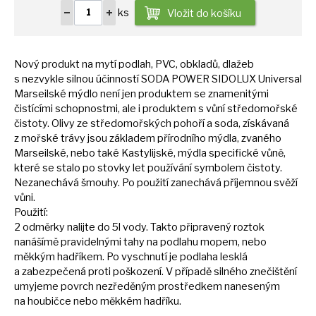
ks
Vložit do košíku
Nový produkt
na
mytí podlah, PVC, obkladů, dlažeb
s
nezvykle silnou účinností SODA POWER SIDOLUX Universal
Marseilské mýdlo není jen produktem
se
znamenitými
čistícími schopnostmi, ale
i
produktem
s
vůní středomořské
čistoty. Olivy
ze
středomořských pohoří
a
soda, získávaná
z
mořské trávy jsou základem přírodního mýdla, zvaného
Marseilské, nebo také Kastylijské, mýdla specifické vůně,
které
se
stalo
po
stovky let používání symbolem čistoty.
Nezanechává šmouhy.
Po
použití zanechává příjemnou svěží
vůni.
Použití:
2 odměrky nalijte
do
5l vody. Takto připravený roztok
nanášímě pravidelnými tahy
na
podlahu mopem, nebo
měkkým hadříkem.
Po
vyschnutí
je
podlaha lesklá
a
zabezpečená proti poškození.
V
případě silného znečištění
umyjeme povrch nezředěným prostředkem naneseným
na
houbičce nebo měkkém hadříku.