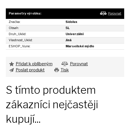
Parametry výrobku:
Porovnat
Značka:
Sidolux
Obsah:
5L
Druh_Uklid:
Univerzální
Vlastnost_Uklid:
Jiná
ESHOP_Vune:
Marseilské mýdlo
Přidat k oblíbeným
Porovnat
Poslat produkt
Tisk
S tímto produktem
zákazníci nejčastěji
kupují...