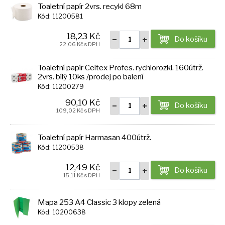
Toaletní papír 2vrs. recykl 68m
Kód: 11200581
18,23 Kč
Do košíku
22,06 Kč s DPH
Toaletní papír Celtex Profes. rychlorozkl. 160útrž.
2vrs. bílý 10ks /prodej po balení
Kód: 11200279
90,10 Kč
Do košíku
109,02 Kč s DPH
Toaletní papír Harmasan 400útrž.
Kód: 11200538
12,49 Kč
Do košíku
15,11 Kč s DPH
Mapa 253 A4 Classic 3 klopy zelená
Kód: 10200638