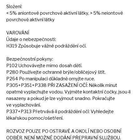
Složení:
< 5% aniontové povrchově aktivní látky, > 5% neiontové
povrchově aktivní látky
VAROVÁNÍ
Údaje
o
nebezpečnosti:
H319 Způsobuje vážné podráždění očí.
Bezpečnostní pokyny:
P102 Uchovávejte mimo dosah dětí.
P280 Používejte ochranné brýle/obličejový štít.
P264
Po
manipulaci důkladně omyjte ruce.
P305+P351+P338 PŘI ZASAŽENÍ OČÍ: Několik minut
opatrně vyplachujte vodou. Vyjměte kontaktní čočky, jsou-li
nasazeny
a
pokud
je
lze vyjmout snadno. Pokračujte
ve
vyplachování.
P337+P313 Přetrvává-li podráždění očí: Vyhledejte
lékařskou pomoc/ošetření.
ROZVOZ POUZE
PO
OSTRAVĚ
A
OKOLÍ NEBO OSOBNÍ
ODBĚR. NENÍ MOŽNÉ DODÁNÍ PŘEPRAVNÍ SLUŽBOU.